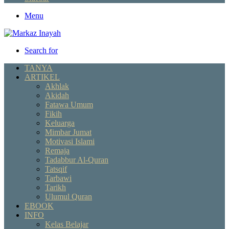
Menu
Search for
TANYA
ARTIKEL
Akhlak
Akidah
Fatawa Umum
Fikih
Keluarga
Mimbar Jumat
Motivasi Islami
Remaja
Tadabbur Al-Quran
Tatsqif
Tarbawi
Tarikh
Ulumul Quran
EBOOK
INFO
Kelas Belajar