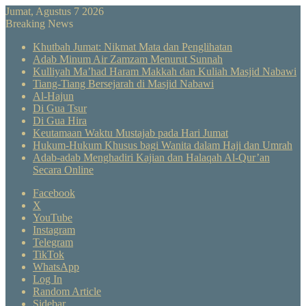
Jumat, Agustus 7 2026
Breaking News
Khutbah Jumat: Nikmat Mata dan Penglihatan
Adab Minum Air Zamzam Menurut Sunnah
Kulliyah Ma’had Haram Makkah dan Kuliah Masjid Nabawi
Tiang-Tiang Bersejarah di Masjid Nabawi
Al-Hajun
Di Gua Tsur
Di Gua Hira
Keutamaan Waktu Mustajab pada Hari Jumat
Hukum-Hukum Khusus bagi Wanita dalam Haji dan Umrah
Adab-adab Menghadiri Kajian dan Halaqah Al-Qur’an
Secara Online
Facebook
X
YouTube
Instagram
Telegram
TikTok
WhatsApp
Log In
Random Article
Sidebar