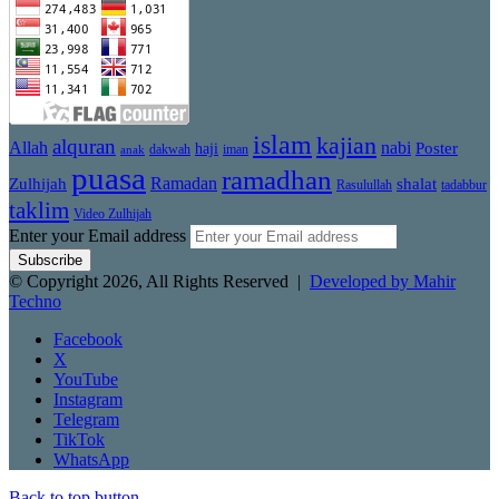
islam
kajian
alquran
Allah
nabi
Poster
haji
dakwah
iman
anak
puasa
ramadhan
Zulhijah
Ramadan
shalat
Rasulullah
tadabbur
taklim
Video Zulhijah
Enter your Email address
© Copyright 2026, All Rights Reserved |
Developed by Mahir
Techno
Facebook
X
YouTube
Instagram
Telegram
TikTok
WhatsApp
Back to top button