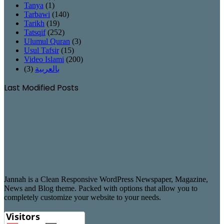
Tanya
(1)
Tarbawi
(140)
Tarikh
(19)
Tatsqif
(252)
Ulumul Quran
(3)
Usul Tafsir
(15)
Video Islami
(200)
(3)
بالعربية
Last Modified Posts
Jannah is a Clean Responsive WordPress Newspaper, Magazine,
News and Blog theme. Packed with options that allow you to
completely customize your website to your needs.