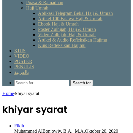
Puasa & Ramadhan
Haji Umrah
Aplikasi Telegram Bekal Haji & Umrah
Artikel 100 Fatawa Haji & Umrah
Ebook Haji & Umrah
Poster Zulhijah, Haji & Umrah
Video Zulhijah, Haji & Umrah
Artikel & Audio Refleksikan Hajimu
Kuis Refleksikan Hajimu
KUIS
VIDEO
POSTER
PENULIS
بالعربية
Search for
Home
/
khiyar syarat
khiyar syarat
Fikih
Muhammad AlBonjowiy, B.A., M.A.
Oktober 20, 2020