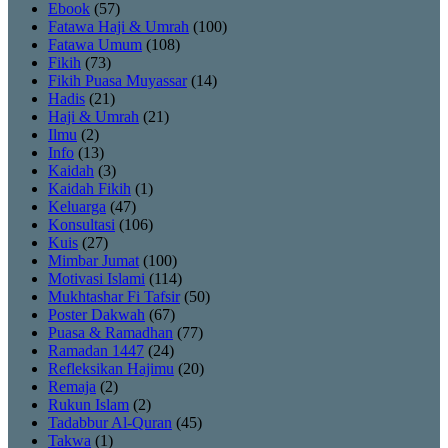
Ebook
(57)
Fatawa Haji & Umrah
(100)
Fatawa Umum
(108)
Fikih
(73)
Fikih Puasa Muyassar
(14)
Hadis
(21)
Haji & Umrah
(21)
Ilmu
(2)
Info
(13)
Kaidah
(3)
Kaidah Fikih
(1)
Keluarga
(47)
Konsultasi
(106)
Kuis
(27)
Mimbar Jumat
(100)
Motivasi Islami
(114)
Mukhtashar Fi Tafsir
(50)
Poster Dakwah
(67)
Puasa & Ramadhan
(77)
Ramadan 1447
(24)
Refleksikan Hajimu
(20)
Remaja
(2)
Rukun Islam
(2)
Tadabbur Al-Quran
(45)
Takwa
(1)