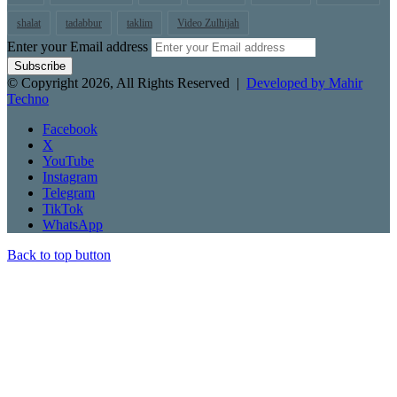
shalat
tadabbur
taklim
Video Zulhijah
Enter your Email address
© Copyright 2026, All Rights Reserved |
Developed by Mahir
Techno
Facebook
X
YouTube
Instagram
Telegram
TikTok
WhatsApp
Back to top button