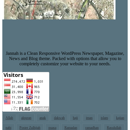
Jannah is a Clean Responsive WordPress Newspaper, Magazine,
News and Blog theme. Packed with options that allow you to
completely customize your website to your needs.
Allah
alquran
anak
dakwah
haji
iman
islam
kajian
nabi
Poster Zulhijah
puasa
Ramadan
ramadhan
Rasulullah