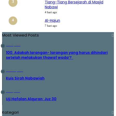
Tiang-Tiang Bersejarah di Masjid
Nabawi
4 hari ago
Al-Hajun
7 hari ago
Most Viewed Posts
Juni 15, 2022
100. Adakah larangan- larangan yang harus dihindari
setelah melakukan thawaf wada’?
Oktober 7, 2022
Kuis Sirah Nabawiah
Juli 14, 2022
Uji Hafalan Alquran: Juz 30
Kategori