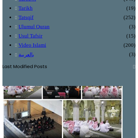
Tarikh
(19)
Tatsqif
(252)
Ulumul Quran
(3)
Usul Tafsir
(15)
Video Islami
(200)
(3)
بالعربية
Last Modified Posts