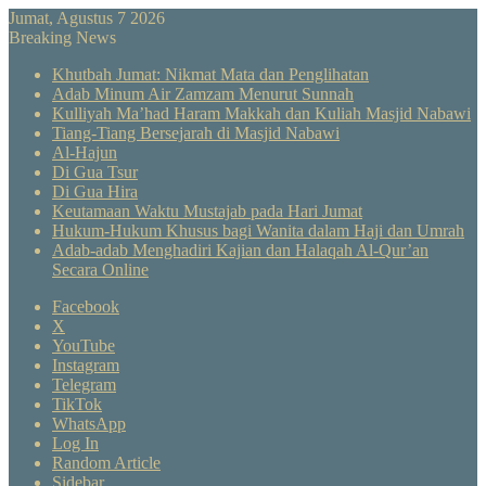
Jumat, Agustus 7 2026
Breaking News
Khutbah Jumat: Nikmat Mata dan Penglihatan
Adab Minum Air Zamzam Menurut Sunnah
Kulliyah Ma’had Haram Makkah dan Kuliah Masjid Nabawi
Tiang-Tiang Bersejarah di Masjid Nabawi
Al-Hajun
Di Gua Tsur
Di Gua Hira
Keutamaan Waktu Mustajab pada Hari Jumat
Hukum-Hukum Khusus bagi Wanita dalam Haji dan Umrah
Adab-adab Menghadiri Kajian dan Halaqah Al-Qur’an
Secara Online
Facebook
X
YouTube
Instagram
Telegram
TikTok
WhatsApp
Log In
Random Article
Sidebar