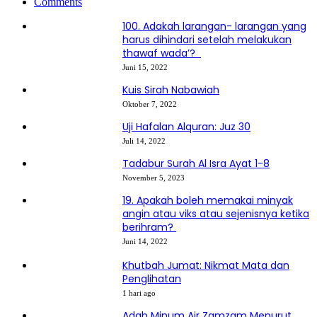
Comments
100. Adakah larangan- larangan yang
harus dihindari setelah melakukan
thawaf wada’?
Juni 15, 2022
Kuis Sirah Nabawiah
Oktober 7, 2022
Uji Hafalan Alquran: Juz 30
Juli 14, 2022
Tadabur Surah Al Isra Ayat 1-8
November 5, 2023
19. Apakah boleh memakai minyak
angin atau viks atau sejenisnya ketika
berihram?
Juni 14, 2022
Khutbah Jumat: Nikmat Mata dan
Penglihatan
1 hari ago
Adab Minum Air Zamzam Menurut