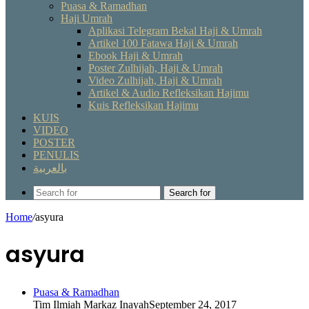
Puasa & Ramadhan
Haji Umrah
Aplikasi Telegram Bekal Haji & Umrah
Artikel 100 Fatawa Haji & Umrah
Ebook Haji & Umrah
Poster Zulhijah, Haji & Umrah
Video Zulhijah, Haji & Umrah
Artikel & Audio Refleksikan Hajimu
Kuis Refleksikan Hajimu
KUIS
VIDEO
POSTER
PENULIS
بالعربية
Search for
Home
/
asyura
asyura
Puasa & Ramadhan
Tim Ilmiah Markaz Inayah
September 24, 2017