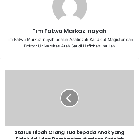
Tim Fatwa Markaz Inayah
Tim Fatwa Markaz Inayah adalah Asatidzah Kandidat Magister dan
Doktor Universitas Arab Saudi Hafizhahumullah
S
t
a
t
u
s
H
i
b
Status Hibah Orang Tua kepada Anak yang
a
h