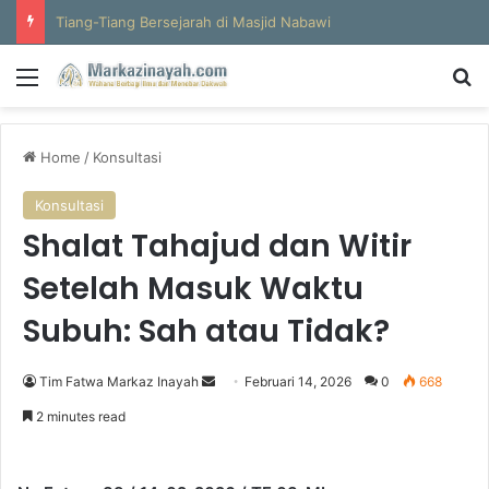
Al-Hajun
Menu
S
Home
/
Konsultasi
Konsultasi
Shalat Tahajud dan Witir
Setelah Masuk Waktu
Subuh: Sah atau Tidak?
Tim Fatwa Markaz Inayah
S
Februari 14, 2026
0
668
e
2 minutes read
n
d
a