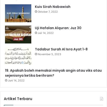
Kuis Sirah Nabawiah
o
e
r
a
p
Oktober 7, 2022
k
a
m
p
m
Uji Hafalan Alquran: Juz 30
Juli 14, 2022
Tadabur Surah Al Isra Ayat 1-8
November 5, 2023
19. Apakah boleh memakai minyak angin atau viks atau
sejenisnya ketika berihram?
Juni 14, 2022
Artikel Terbaru