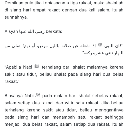
Demikian pula jika kebiasaanmu tiga rakaat, maka shalatlah
di siang hari empat rakaat dengan dua kali salam. Itulah
sunnahnya.
Aisyah رضي الله عنها berkata:
“كان النبي ﷺ إذا شغله عن صلاته بالليل مرض، أو نوم؛ صلى من
النهار ثنتي عشرة ركعة”.
“Apabila Nabi ﷺ terhalang dari shalat malamnya karena
sakit atau tidur, beliau shalat pada siang hari dua belas
rakaat.”
Biasanya Nabi ﷺ pada malam hari shalat sebelas rakaat,
salam setiap dua rakaat dan witir satu rakaat. Jika beliau
terhalang karena sakit atau tidur, beliau menggantinya
pada siang hari dan menambah satu rakaat sehingga
menjadi dua belas rakaat, salam setiap dua rakaat. Itulah