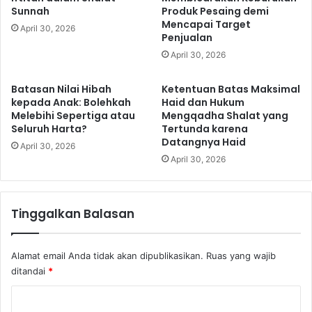
g
Sunnah
Produk Pesaing demi
b
T
Mencapai Target
u
April 30, 2026
Penjualan
i
a
d
t
April 30, 2026
a
a
k
n
Batasan Nilai Hibah
Ketentuan Batas Maksimal
A
K
kepada Anak: Bolehkah
Haid dan Hukum
d
a
Melebihi Sepertiga atau
Mengqadha Shalat yang
i
u
Seluruh Harta?
Tertunda karena
l
Datangnya Haid
m
April 30, 2026
d
N
April 30, 2026
a
a
n
b
P
i
Tinggalkan Balasan
e
L
m
u
b
t
Alamat email Anda tidak akan dipublikasikan.
Ruas yang wajib
a
h
ditandai
*
g
d
i
a
K
a
n