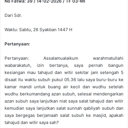
No Fatwa: 39 / 14-02-2026 / TF 03-MI
n
e
Dari Sdr.
m
a
Waktu: Sabtu, 26 Syakban 1447 H
i
l
Pertanyaan:
Pertanyaan: Assalamualaikum warahmatullahi
wabarakatuh, izin bertanya, saya pernah bangun
kesiangan mau tahajud dan witir sekitar jam setengah 5
disaat itu waktu subuh pukul 05.36 lalu saya buru-buru ke
kamar mandi untuk buang air kecil dan wudhu setelah
wudhu berkumandang azan subuh, selesai mendengarkan
azan subuh saya lanjutkan niat saya salat tahajud dan witir
kemudian saya lanjutkan salat sunnah qabliyah subuh dan
saya bergegas berjamaah salat subuh ke masjid, apakah
tahajud dan witir saya sah?