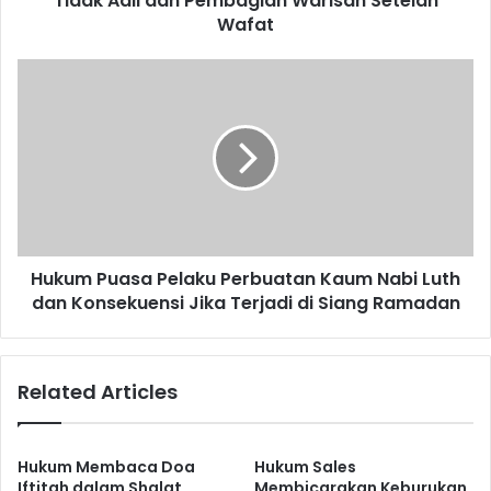
Tidak Adil dan Pembagian Warisan Setelah
O
Wafat
r
a
H
n
u
g
k
T
u
u
m
a
P
k
u
e
a
p
s
a
Hukum Puasa Pelaku Perbuatan Kaum Nabi Luth
a
d
dan Konsekuensi Jika Terjadi di Siang Ramadan
P
a
e
A
l
n
a
Related Articles
a
k
k
u
y
P
a
e
Hukum Membaca Doa
Hukum Sales
n
r
Iftitah dalam Shalat
Membicarakan Keburukan