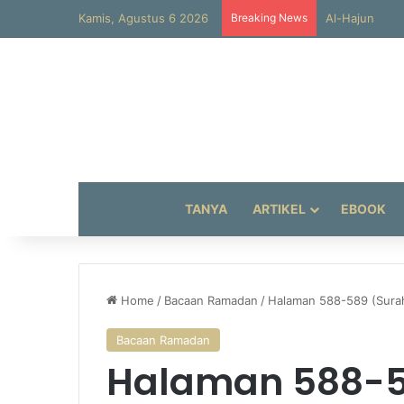
Kamis, Agustus 6 2026
Breaking News
Al-Hajun
TANYA
ARTIKEL
EBOOK
Home
/
Bacaan Ramadan
/
Halaman 588-589 (Surah 
Bacaan Ramadan
Halaman 588-5