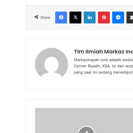
Facebook
X
LinkedIn
Pinterest
Messenger
Share
Tim Ilmiah Markaz I
Markazinayah.com adalah websi
Center Riyadh, KSA. Isi dari we
yang saat ini sedang menempuh 
H
a
l
a