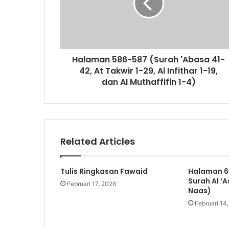
m
a
n
5
8
Halaman 586-587 (Surah 'Abasa 41-
6
42, At Takwir 1-29, Al Infithar 1-19,
-
5
dan Al Muthaffifin 1-4)
8
7
(
S
u
Related Articles
r
a
h
Tulis Ringkasan Fawaid
Halaman 6
'
Surah Al ‘A
Februari 17, 2026
A
Naas)
b
Februari 14
a
s