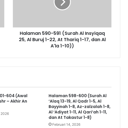
m
a
n
5
9
Halaman 590-591 (Surah Al Insyiqaq
0
25, Al Buruj 1-22, At Thariq 1-17, dan Al
-
5
A'la 1-10))
9
1
(
S
u
r
a
h
01-604 (Awal
Halaman 598-600 (Surah Al
A
shr – Akhir An
‘Alaq 13-19, Al Qadr 1-5, Al
l
Bayyinah 1-8, Az-zalzalah 1-8,
I
Al ‘Adiyat 1-11, Al Qari’ah 1-11,
, 2026
n
dan At Takastur 1-8)
s
Februari 14, 2026