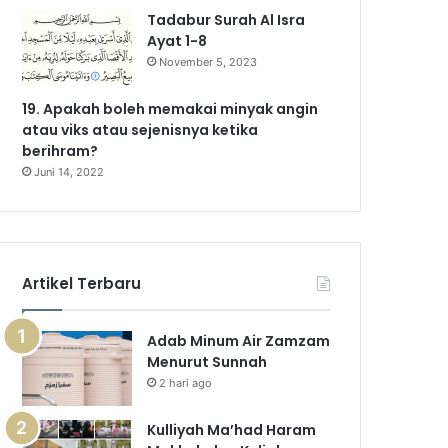
Tadabur Surah Al Isra
Ayat 1-8
November 5, 2023
19. Apakah boleh memakai minyak angin
atau viks atau sejenisnya ketika
berihram?
Juni 14, 2022
Artikel Terbaru
Adab Minum Air Zamzam
Menurut Sunnah
2 hari ago
Kulliyah Ma’had Haram