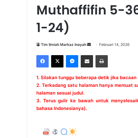
Muthaffifin 5-3
1-24)
Tim Ilmiah Markaz Inayah
S
Februari 14, 2026
e
Facebook
X
Messenger
Share via Email
Print
n
d
a
1. Silakan tunggu beberapa detik jika bacaan
n
2. Terkadang satu halaman hanya memuat satu
e
halaman sesuai judul.
m
3. Terus gulir ke bawah untuk menyelesa
a
bahasa Indonesianya).
i
l