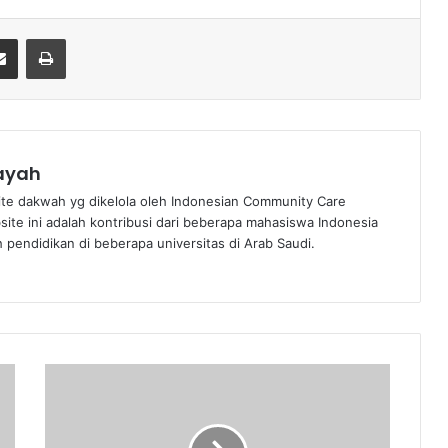
Share via Email
Print
nayah
te dakwah yg dikelola oleh Indonesian Community Care
bsite ini adalah kontribusi dari beberapa mahasiswa Indonesia
pendidikan di beberapa universitas di Arab Saudi.
H
a
l
a