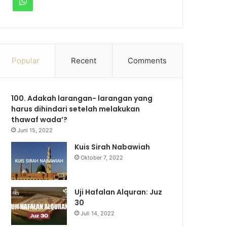
W
c
u
s
l
k
h
e
T
t
e
T
a
b
u
a
g
o
Popular
Recent
Comments
t
o
b
g
r
k
s
100. Adakah larangan- larangan yang
o
e
r
a
A
harus dihindari setelah melakukan
k
a
m
thawaf wada’?
p
Juni 15, 2022
m
p
Kuis Sirah Nabawiah
Oktober 7, 2022
Uji Hafalan Alquran: Juz
30
Juli 14, 2022