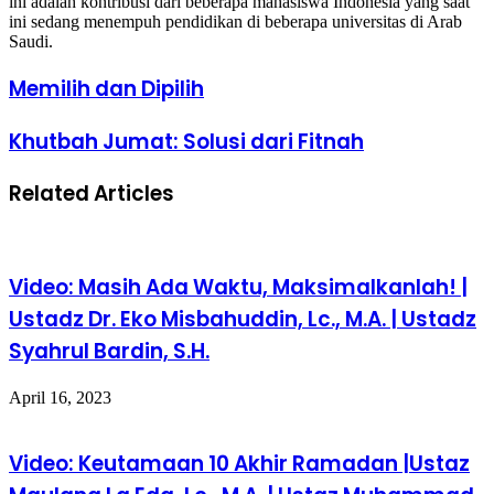
ini adalah kontribusi dari beberapa mahasiswa Indonesia yang saat
ini sedang menempuh pendidikan di beberapa universitas di Arab
Saudi.
Memilih
Memilih dan Dipilih
dan
Dipilih
Khutbah
Khutbah Jumat: Solusi dari Fitnah
Jumat:
Solusi
Related Articles
dari
Fitnah
Video: Masih Ada Waktu, Maksimalkanlah! |
Ustadz Dr. Eko Misbahuddin, Lc., M.A. | Ustadz
Syahrul Bardin, S.H.
April 16, 2023
Video: Keutamaan 10 Akhir Ramadan |Ustaz