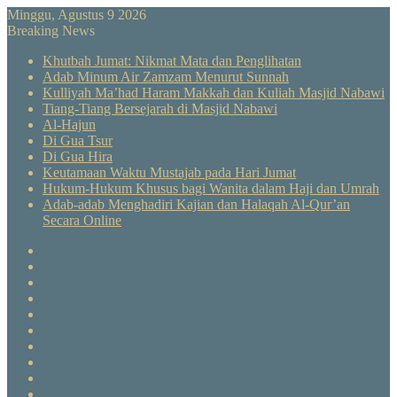
Minggu, Agustus 9 2026
Breaking News
Khutbah Jumat: Nikmat Mata dan Penglihatan
Adab Minum Air Zamzam Menurut Sunnah
Kulliyah Ma’had Haram Makkah dan Kuliah Masjid Nabawi
Tiang-Tiang Bersejarah di Masjid Nabawi
Al-Hajun
Di Gua Tsur
Di Gua Hira
Keutamaan Waktu Mustajab pada Hari Jumat
Hukum-Hukum Khusus bagi Wanita dalam Haji dan Umrah
Adab-adab Menghadiri Kajian dan Halaqah Al-Qur’an
Secara Online
Facebook
X
YouTube
Instagram
Telegram
TikTok
WhatsApp
Log
In
Random
Article
Sidebar