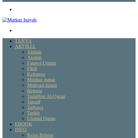
Menu
Search
for
TANYA
ARTIKEL
Akhlak
Akidah
Fatawa Umum
Fikih
Keluarga
Mimbar Jumat
Motivasi Islami
Remaja
Tadabbur Al-Quran
Tatsqif
Tarbawi
Tarikh
Ulumul Quran
EBOOK
INFO
Kelas Belajar