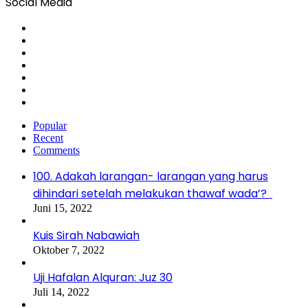
Social Media
Facebook
X
YouTube
Instagram
Telegram
TikTok
WhatsApp
Popular
Recent
Comments
100. Adakah larangan- larangan yang harus
dihindari setelah melakukan thawaf wada’?
Juni 15, 2022
Kuis Sirah Nabawiah
Oktober 7, 2022
Uji Hafalan Alquran: Juz 30
Juli 14, 2022