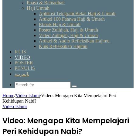
Puasa & Ramadhan
Haji Umrah
Aplikasi Telegram Bekal Haji & Umrah
Artikel 100 Fatawa Haji & Umrah
Ebook Haji & Umrah
Poster Zulhijah, Haji & Umrah
Video Zulhijah, Haji & Umrah
Artikel & Audio Refleksikan Hajimu
Kuis Refleksikan Hajimu
KUIS
VIDEO
POSTER
PENULIS
بالعربية
Search
for
Home
/
Video Islami
/
Video: Mengapa Kita Mempelajari Peri
Kehidupan Nabi?
Video Islami
Video: Mengapa Kita Mempelajari
Peri Kehidupan Nabi?