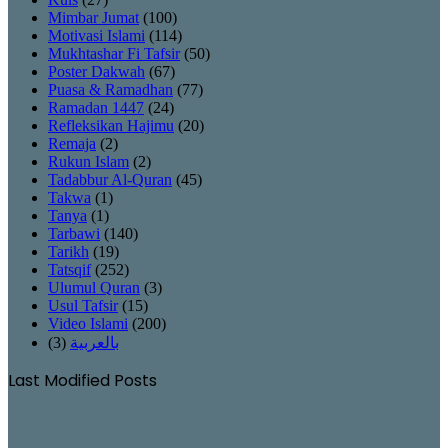
Mimbar Jumat
(100)
Motivasi Islami
(114)
Mukhtashar Fi Tafsir
(50)
Poster Dakwah
(67)
Puasa & Ramadhan
(77)
Ramadan 1447
(24)
Refleksikan Hajimu
(20)
Remaja
(2)
Rukun Islam
(2)
Tadabbur Al-Quran
(45)
Takwa
(1)
Tanya
(1)
Tarbawi
(140)
Tarikh
(19)
Tatsqif
(252)
Ulumul Quran
(3)
Usul Tafsir
(15)
Video Islami
(200)
(3)
بالعربية
Last Modified Posts