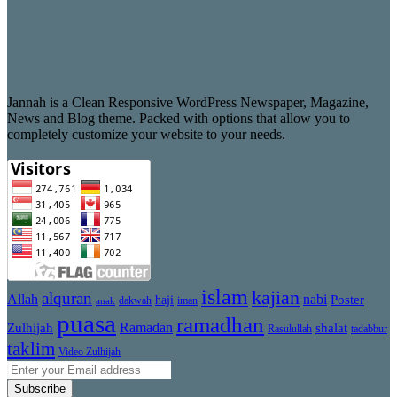
Jannah is a Clean Responsive WordPress Newspaper, Magazine,
News and Blog theme. Packed with options that allow you to
completely customize your website to your needs.
islam
kajian
alquran
Allah
nabi
Poster
haji
dakwah
iman
anak
puasa
ramadhan
Zulhijah
Ramadan
shalat
Rasulullah
tadabbur
taklim
Video Zulhijah
Enter
your