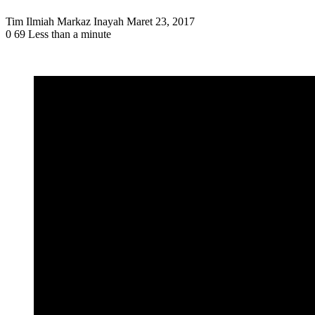
Send
Tim Ilmiah Markaz Inayah
Maret 23, 2017
an
0
69
Less than a minute
email