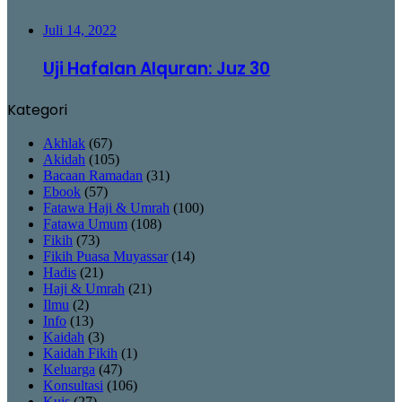
Juli 14, 2022
Uji Hafalan Alquran: Juz 30
Kategori
Akhlak
(67)
Akidah
(105)
Bacaan Ramadan
(31)
Ebook
(57)
Fatawa Haji & Umrah
(100)
Fatawa Umum
(108)
Fikih
(73)
Fikih Puasa Muyassar
(14)
Hadis
(21)
Haji & Umrah
(21)
Ilmu
(2)
Info
(13)
Kaidah
(3)
Kaidah Fikih
(1)
Keluarga
(47)
Konsultasi
(106)
Kuis
(27)