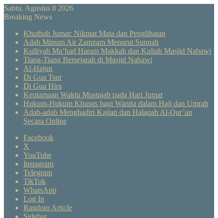
Sabtu, Agustus 8 2026
Breaking News
Khutbah Jumat: Nikmat Mata dan Penglihatan
Adab Minum Air Zamzam Menurut Sunnah
Kulliyah Ma’had Haram Makkah dan Kuliah Masjid Nabawi
Tiang-Tiang Bersejarah di Masjid Nabawi
Al-Hajun
Di Gua Tsur
Di Gua Hira
Keutamaan Waktu Mustajab pada Hari Jumat
Hukum-Hukum Khusus bagi Wanita dalam Haji dan Umrah
Adab-adab Menghadiri Kajian dan Halaqah Al-Qur’an
Secara Online
Facebook
X
YouTube
Instagram
Telegram
TikTok
WhatsApp
Log In
Random Article
Sidebar