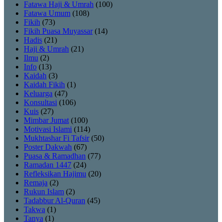
Fatawa Haji & Umrah
(100)
Fatawa Umum
(108)
Fikih
(73)
Fikih Puasa Muyassar
(14)
Hadis
(21)
Haji & Umrah
(21)
Ilmu
(2)
Info
(13)
Kaidah
(3)
Kaidah Fikih
(1)
Keluarga
(47)
Konsultasi
(106)
Kuis
(27)
Mimbar Jumat
(100)
Motivasi Islami
(114)
Mukhtashar Fi Tafsir
(50)
Poster Dakwah
(67)
Puasa & Ramadhan
(77)
Ramadan 1447
(24)
Refleksikan Hajimu
(20)
Remaja
(2)
Rukun Islam
(2)
Tadabbur Al-Quran
(45)
Takwa
(1)
Tanya
(1)