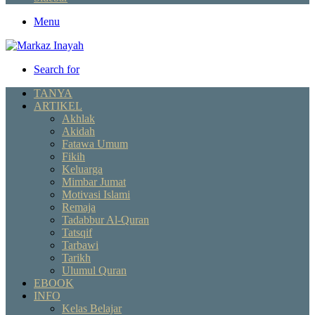
Menu
Search for
TANYA
ARTIKEL
Akhlak
Akidah
Fatawa Umum
Fikih
Keluarga
Mimbar Jumat
Motivasi Islami
Remaja
Tadabbur Al-Quran
Tatsqif
Tarbawi
Tarikh
Ulumul Quran
EBOOK
INFO
Kelas Belajar