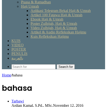
Puasa & Ramadhan
Haji Umrah
Aplikasi Telegram Bekal Haji & Umrah
Artikel 100 Fatawa Haji & Umrah
Ebook Haji & Umrah
Poster Zulhijah, Haji & Umrah
Video Zulhijah, Haji & Umrah
Artikel & Audio Refleksikan Hajimu
Kuis Refleksikan Hajimu
KUIS
VIDEO
POSTER
PENULIS
بالعربية
Search for
Home
/
bahasa
bahasa
Tarbawi
Ardian Kamal, S.Pd., MSc.
November 12, 2016