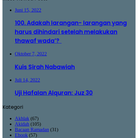
Juni 15, 2022
100. Adakah larangan- larangan yang
harus dihindari setelah melakukan
thawaf wada’?
Oktober 7, 2022
Kuis Sirah Nabawiah
Juli 14, 2022
Uji Hafalan Alquran: Juz 30
Kategori
Akhlak
(67)
Akidah
(105)
Bacaan Ramadan
(31)
Ebook
(57)