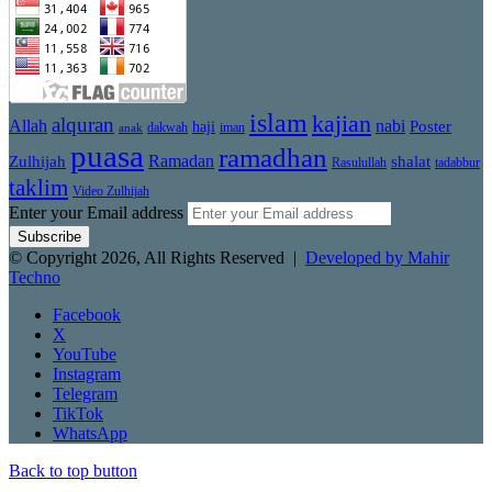
islam
kajian
alquran
Allah
nabi
Poster
haji
dakwah
iman
anak
puasa
ramadhan
Zulhijah
Ramadan
shalat
Rasulullah
tadabbur
taklim
Video Zulhijah
Enter your Email address
© Copyright 2026, All Rights Reserved |
Developed by Mahir
Techno
Facebook
X
YouTube
Instagram
Telegram
TikTok
WhatsApp
Back to top button