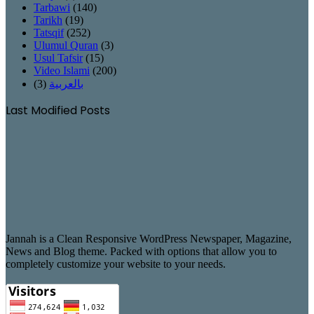
Tarbawi
(140)
Tarikh
(19)
Tatsqif
(252)
Ulumul Quran
(3)
Usul Tafsir
(15)
Video Islami
(200)
(3)
بالعربية
Last Modified Posts
Jannah is a Clean Responsive WordPress Newspaper, Magazine,
News and Blog theme. Packed with options that allow you to
completely customize your website to your needs.