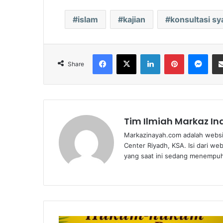
islam
kajian
konsultasi sy
Facebook
X
LinkedIn
Pinterest
Mes
Share
Tim Ilmiah Markaz I
Markazinayah.com adalah websi
Center Riyadh, KSA. Isi dari we
yang saat ini sedang menempuh 
Yaumul