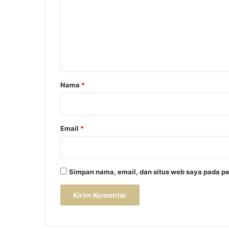
m
e
n
t
a
r
Nama
*
*
Email
*
Simpan nama, email, dan situs web saya pada pe