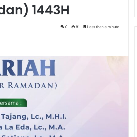
dan) 1443H
0
81
Less than a minute