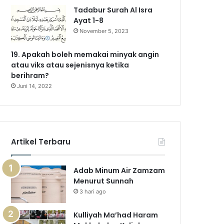
Tadabur Surah Al Isra
Ayat 1-8
November 5, 2023
19. Apakah boleh memakai minyak angin
atau viks atau sejenisnya ketika
berihram?
Juni 14, 2022
Artikel Terbaru
Adab Minum Air Zamzam
Menurut Sunnah
3 hari ago
Kulliyah Ma’had Haram