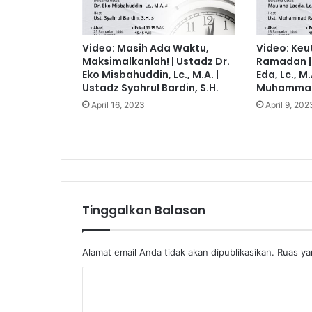
Video: Masih Ada Waktu,
Video: Keu
Maksimalkanlah! | Ustadz Dr.
Ramadan |
Eko Misbahuddin, Lc., M.A. |
Eda, Lc., M.
Ustadz Syahrul Bardin, S.H.
Muhammad 
April 16, 2023
April 9, 202
Tinggalkan Balasan
Alamat email Anda tidak akan dipublikasikan.
Ruas ya
K
o