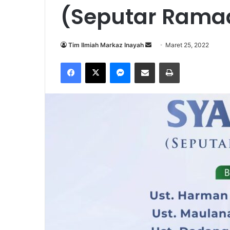
(Seputar Rama
Send
Tim Ilmiah Markaz Inayah
Maret 25, 2022
an
Facebook
X
Messenger
Share via Email
Print
email