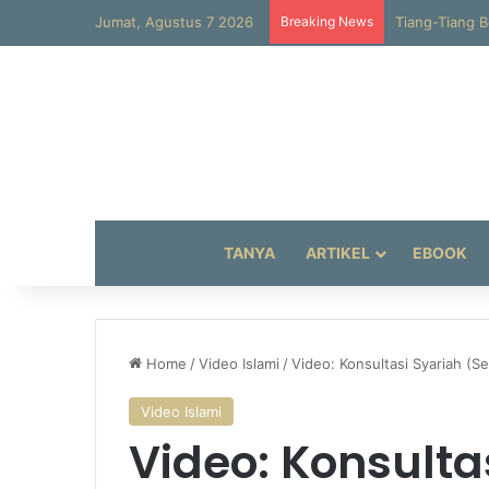
Jumat, Agustus 7 2026
Breaking News
Al-Hajun
TANYA
ARTIKEL
EBOOK
Home
/
Video Islami
/
Video: Konsultasi Syariah (
Video Islami
Video: Konsulta