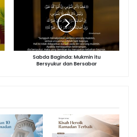
Baginda:
Mukmin
itu
Bersyukur
dan
Bersabar
Sabda Baginda: Mukmin itu
Bersyukur dan Bersabar