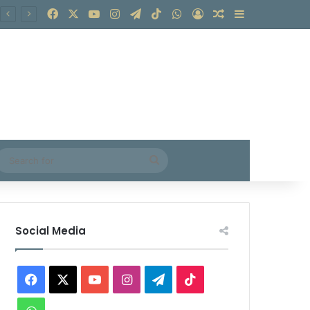
Facebook
X
YouTube
Instagram
Telegram
TikTok
WhatsApp
Log In
Random Article
Sidebar
Search
for
Social Media
Facebook
X
YouTube
Instagram
Telegram
TikTok