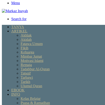
Menu
Search for
TANYA
ARTIKEL
Akhlak
Akidah
Fatawa Umum
Fikih
Keluarga
Mimbar Jumat
Motivasi Islami
Remaja
Tadabbur Al-Quran
Tatsqif
Tarbawi
Tarikh
Ulumul Quran
EBOOK
INFO
Kelas Belajar
Puasa & Ramadhan