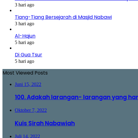
3 hari ago
Tiang-Tiang Bersejarah di Masjid Nabawi
3 hari ago
Al-Hajun
5 hari ago
Di Gua Tsur
5 hari ago
Most Viewed Posts
Juni 15, 2022
100. Adakah larangan- larangan yang ha
Oktober 7, 2022
Kuis Sirah Nabawiah
Juli 14, 2022