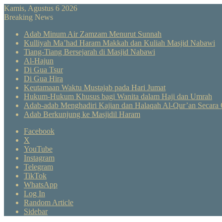
Kamis, Agustus 6 2026
Breaking News
Adab Minum Air Zamzam Menurut Sunnah
Kulliyah Ma’had Haram Makkah dan Kuliah Masjid Nabawi
Tiang-Tiang Bersejarah di Masjid Nabawi
Al-Hajun
Di Gua Tsur
Di Gua Hira
Keutamaan Waktu Mustajab pada Hari Jumat
Hukum-Hukum Khusus bagi Wanita dalam Haji dan Umrah
Adab-adab Menghadiri Kajian dan Halaqah Al-Qur’an Secara 
Adab Berkunjung ke Masjidil Haram
Facebook
X
YouTube
Instagram
Telegram
TikTok
WhatsApp
Log In
Random Article
Sidebar