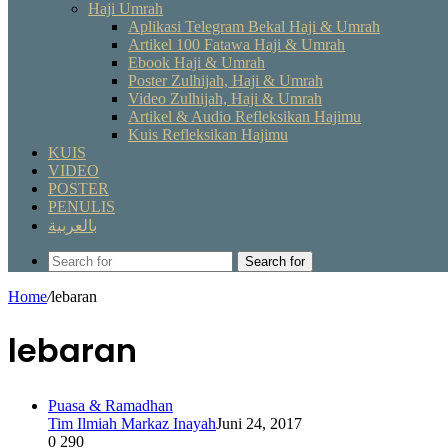
Haji Umrah
Aplikasi Telegram Bekal Haji & Umrah
Artikel 100 Fatawa Haji & Umrah
Ebook Haji & Umrah
Poster Zulhijah, Haji & Umrah
Video Zulhijah, Haji & Umrah
Artikel & Audio Refleksikan Hajimu
Kuis Refleksikan Hajimu
KUIS
VIDEO
POSTER
PENULIS
بالعربية
Search for
Home
/
lebaran
lebaran
Puasa & Ramadhan
Tim Ilmiah Markaz Inayah
Juni 24, 2017
0
290