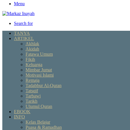
Menu
Search for
TANYA
ARTIKEL
Akhlak
Akidah
Fatawa Umum
Fikih
Keluarga
Mimbar Jumat
Motivasi Islami
Remaja
Tadabbur Al-Quran
Tatsqif
Tarbawi
Tarikh
Ulumul Quran
EBOOK
INFO
Kelas Belajar
Puasa & Ramadhan