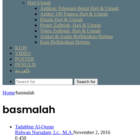
Haji Umrah
Aplikasi Telegram Bekal Haji & Umrah
Artikel 100 Fatawa Haji & Umrah
Ebook Haji & Umrah
Poster Zulhijah, Haji & Umrah
Video Zulhijah, Haji & Umrah
Artikel & Audio Refleksikan Hajimu
Kuis Refleksikan Hajimu
KUIS
VIDEO
POSTER
PENULIS
بالعربية
Search for
Home
/
basmalah
basmalah
Tadabbur Al-Quran
Ridwan Nursalam, Lc., M.A.
November 2, 2016
0
450