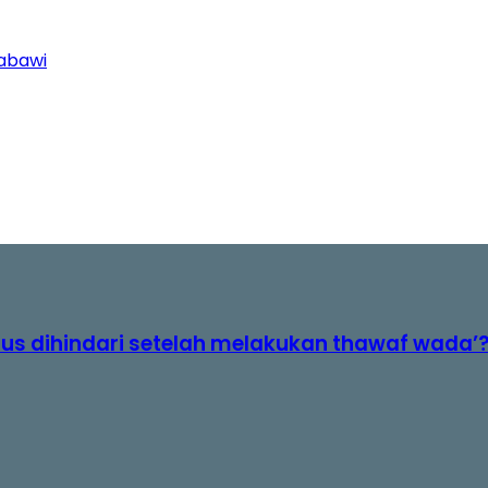
Nabawi
rus dihindari setelah melakukan thawaf wada’