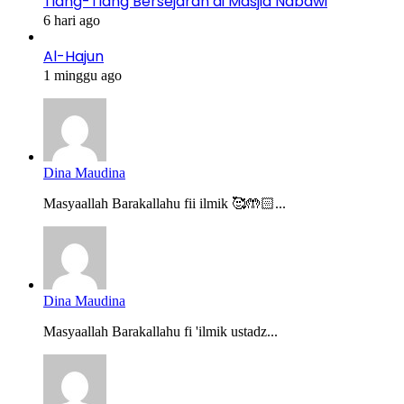
Tiang-Tiang Bersejarah di Masjid Nabawi
6 hari ago
Al-Hajun
1 minggu ago
Dina Maudina
Masyaallah Barakallahu fii ilmik 🥰🤲🏻...
Dina Maudina
Masyaallah Barakallahu fi 'ilmik ustadz...