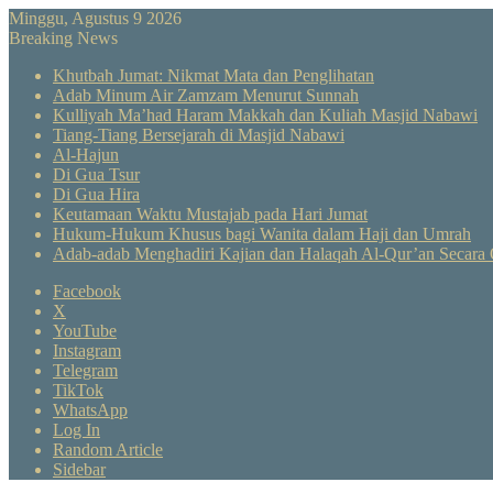
Minggu, Agustus 9 2026
Breaking News
Khutbah Jumat: Nikmat Mata dan Penglihatan
Adab Minum Air Zamzam Menurut Sunnah
Kulliyah Ma’had Haram Makkah dan Kuliah Masjid Nabawi
Tiang-Tiang Bersejarah di Masjid Nabawi
Al-Hajun
Di Gua Tsur
Di Gua Hira
Keutamaan Waktu Mustajab pada Hari Jumat
Hukum-Hukum Khusus bagi Wanita dalam Haji dan Umrah
Adab-adab Menghadiri Kajian dan Halaqah Al-Qur’an Secara 
Facebook
X
YouTube
Instagram
Telegram
TikTok
WhatsApp
Log In
Random Article
Sidebar