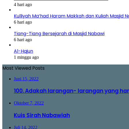
4 hari ago
Kulliyah Ma’had Haram Makkah dan Kuliah Masjid 
6 hari ago
Tiang-Tiang Bersejarah di Masjid Nabawi
6 hari ago
Al-Hajun
1 minggu ago
Most Viewed Posts
Juni 15, 2022
100. Adakah larangan- larangan yang ha
Oktober 7, 2022
Kuis Sirah Nabawiah
Juli 14, 2022