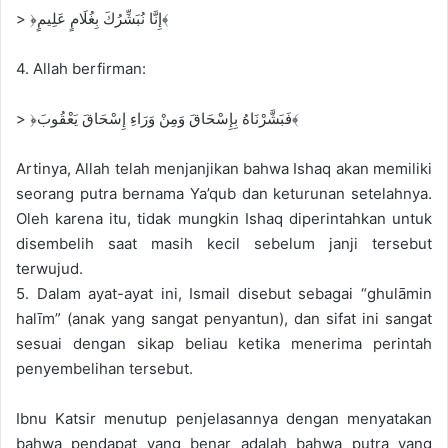
> ﴿إِنَّا نُبَشِّرُكَ بِغُلَامٍ عَلِيمٍ﴾
4. Allah berfirman:
> ﴿فَبَشَّرْنَاهُ بِإِسْحَاقَ وَمِنْ وَرَاءِ إِسْحَاقَ يَعْقُوبَ﴾
Artinya, Allah telah menjanjikan bahwa Ishaq akan memiliki
seorang putra bernama Ya’qub dan keturunan setelahnya.
Oleh karena itu, tidak mungkin Ishaq diperintahkan untuk
disembelih saat masih kecil sebelum janji tersebut
terwujud.
5. Dalam ayat-ayat ini, Ismail disebut sebagai “ghulāmin
halīm” (anak yang sangat penyantun), dan sifat ini sangat
sesuai dengan sikap beliau ketika menerima perintah
penyembelihan tersebut.
Ibnu Katsir menutup penjelasannya dengan menyatakan
bahwa pendapat yang benar adalah bahwa putra yang