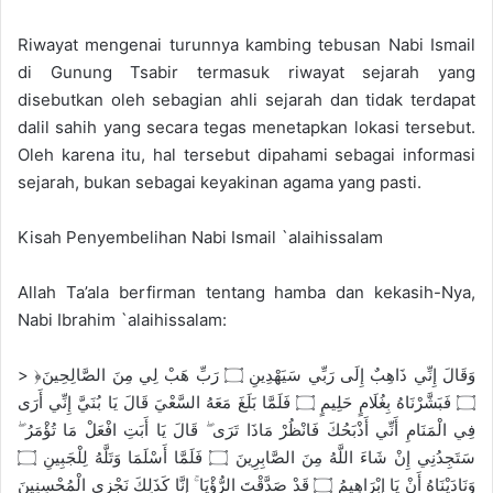
Riwayat mengenai turunnya kambing tebusan Nabi Ismail
di Gunung Tsabir termasuk riwayat sejarah yang
disebutkan oleh sebagian ahli sejarah dan tidak terdapat
dalil sahih yang secara tegas menetapkan lokasi tersebut.
Oleh karena itu, hal tersebut dipahami sebagai informasi
sejarah, bukan sebagai keyakinan agama yang pasti.
Kisah Penyembelihan Nabi Ismail `alaihissalam
Allah Ta’ala berfirman tentang hamba dan kekasih-Nya,
Nabi Ibrahim `alaihissalam:
> ﴿وَقَالَ إِنِّي ذَاهِبٌ إِلَى رَبِّي سَيَهْدِينِ ۝ رَبِّ هَبْ لِي مِنَ الصَّالِحِينَ
۝ فَبَشَّرْنَاهُ بِغُلَامٍ حَلِيمٍ ۝ فَلَمَّا بَلَغَ مَعَهُ السَّعْيَ قَالَ يَا بُنَيَّ إِنِّي أَرَى
فِي الْمَنَامِ أَنِّي أَذْبَحُكَ فَانْظُرْ مَاذَا تَرَى ۖ قَالَ يَا أَبَتِ افْعَلْ مَا تُؤْمَرُ ۖ
سَتَجِدُنِي إِنْ شَاءَ اللَّهُ مِنَ الصَّابِرِينَ ۝ فَلَمَّا أَسْلَمَا وَتَلَّهُ لِلْجَبِينِ ۝
وَنَادَيْنَاهُ أَنْ يَا إِبْرَاهِيمُ ۝ قَدْ صَدَّقْتَ الرُّؤْيَا ۚ إِنَّا كَذَلِكَ نَجْزِي الْمُحْسِنِينَ