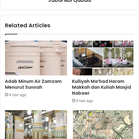
Jabal Abi Qubais
b
a
i
Related Articles
s
Adab Minum Air Zamzam
Kulliyah Ma’had Haram
Menurut Sunnah
Makkah dan Kuliah Masjid
Nabawi
4 hari ago
6 hari ago