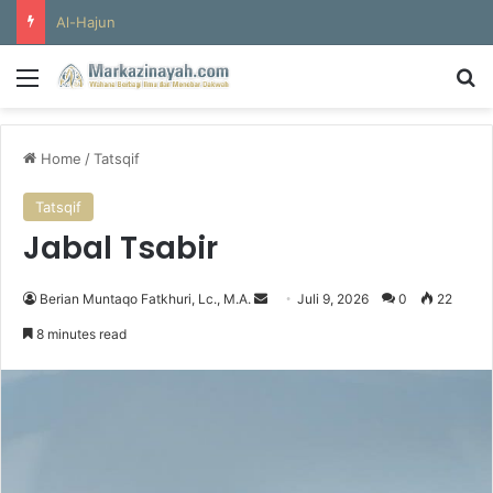
Al-Hajun
Menu
S
Home
/
Tatsqif
Tatsqif
Jabal Tsabir
Berian Muntaqo Fatkhuri, Lc., M.A.
S
Juli 9, 2026
0
22
e
8 minutes read
n
d
a
n
e
m