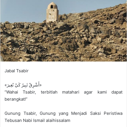
a
i
l
Jabal Tsabir
«أَشْرِقْ ثَبِيرُ كَيْ نُغِيرَ»
“Wahai Tsabir, terbitlah matahari agar kami dapat
berangkat!”
Gunung Tsabir, Gunung yang Menjadi Saksi Peristiwa
Tebusan Nabi Ismail alaihissalam