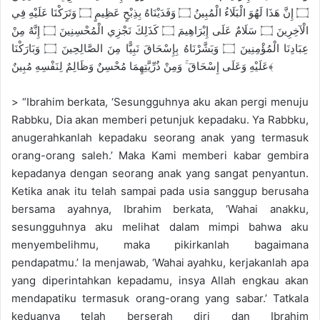
۝ إِنَّ هَذَا لَهُوَ الْبَلَاءُ الْمُبِينُ ۝ وَفَدَيْنَاهُ بِذِبْحٍ عَظِيمٍ ۝ وَتَرَكْنَا عَلَيْهِ فِي
الْآخِرِينَ ۝ سَلَامٌ عَلَى إِبْرَاهِيمَ ۝ كَذَلِكَ نَجْزِي الْمُحْسِنِينَ ۝ إِنَّهُ مِنْ
عِبَادِنَا الْمُؤْمِنِينَ ۝ وَبَشَّرْنَاهُ بِإِسْحَاقَ نَبِيًّا مِنَ الصَّالِحِينَ ۝ وَبَارَكْنَا
عَلَيْهِ وَعَلَى إِسْحَاقَ ۚ وَمِنْ ذُرِّيَّتِهِمَا مُحْسِنٌ وَظَالِمٌ لِنَفْسِهِ مُبِينٌ﴾
> “Ibrahim berkata, ‘Sesungguhnya aku akan pergi menuju
Rabbku, Dia akan memberi petunjuk kepadaku. Ya Rabbku,
anugerahkanlah kepadaku seorang anak yang termasuk
orang-orang saleh.’ Maka Kami memberi kabar gembira
kepadanya dengan seorang anak yang sangat penyantun.
Ketika anak itu telah sampai pada usia sanggup berusaha
bersama ayahnya, Ibrahim berkata, ‘Wahai anakku,
sesungguhnya aku melihat dalam mimpi bahwa aku
menyembelihmu, maka pikirkanlah bagaimana
pendapatmu.’ Ia menjawab, ‘Wahai ayahku, kerjakanlah apa
yang diperintahkan kepadamu, insya Allah engkau akan
mendapatiku termasuk orang-orang yang sabar.’ Tatkala
keduanya telah berserah diri dan Ibrahim