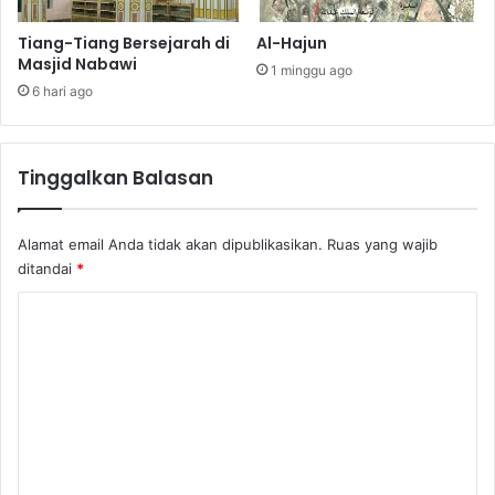
Tiang-Tiang Bersejarah di
Al-Hajun
Masjid Nabawi
1 minggu ago
6 hari ago
Tinggalkan Balasan
Alamat email Anda tidak akan dipublikasikan.
Ruas yang wajib
ditandai
*
K
o
m
e
n
t