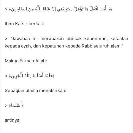
> ﴿يَا أَبَتِ افْعَلْ مَا تُؤْمَرُ ۖ سَتَجِدُنِي إِنْ شَاءَ اللَّهُ مِنَ الصَّابِرِينَ﴾
Ibnu Katsir berkata:
> “Jawaban ini merupakan puncak kebenaran, ketaatan
kepada ayah, dan kepatuhan kepada Rabb seluruh alam.”
Makna Firman Allah:
> ﴿فَلَمَّا أَسْلَمَا وَتَلَّهُ لِلْجَبِينِ﴾
Sebagian ulama menafsirkan:
> ﴿أَسْلَمَا﴾
artinya: