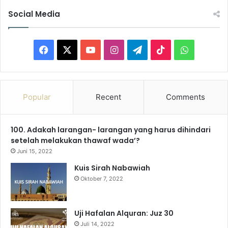
Social Media
F
X
Y
I
T
T
W
a
o
n
e
i
h
c
u
s
l
k
a
Popular
Recent
Comments
e
T
t
e
T
t
100. Adakah larangan- larangan yang harus dihindari
b
u
a
g
o
s
setelah melakukan thawaf wada’?
o
b
g
r
k
A
Juni 15, 2022
Kuis Sirah Nabawiah
o
e
r
a
p
Oktober 7, 2022
k
a
m
p
m
Uji Hafalan Alquran: Juz 30
Juli 14, 2022