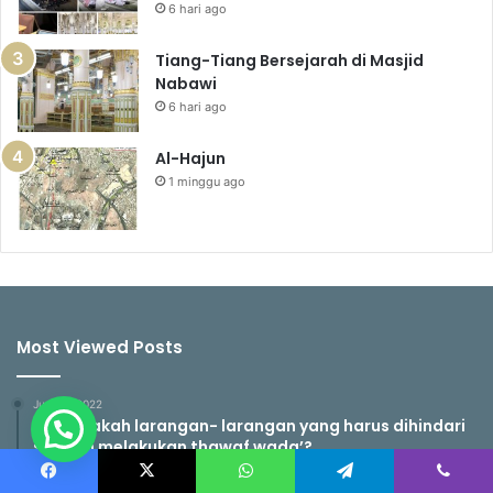
6 hari ago
Tiang-Tiang Bersejarah di Masjid
Nabawi
6 hari ago
Al-Hajun
1 minggu ago
Most Viewed Posts
Juni 15, 2022
100. Adakah larangan- larangan yang harus dihindari
setelah melakukan thawaf wada’?
Oktober 7, 2022