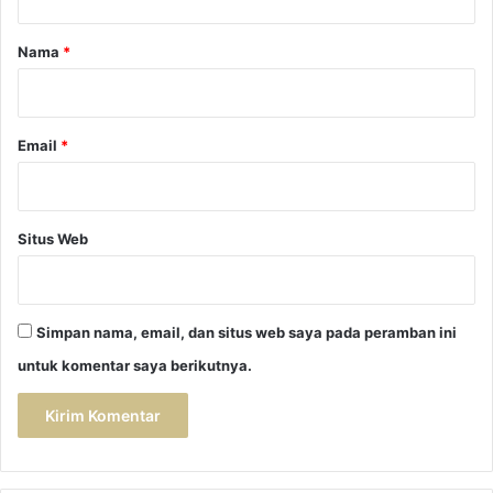
a
r
Nama
*
*
Email
*
Situs Web
Simpan nama, email, dan situs web saya pada peramban ini
untuk komentar saya berikutnya.