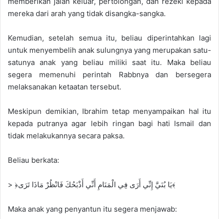
memberikan jalan keluar, pertolongan, dan rezeki kepada
mereka dari arah yang tidak disangka-sangka.
Kemudian, setelah semua itu, beliau diperintahkan lagi
untuk menyembelih anak sulungnya yang merupakan satu-
satunya anak yang beliau miliki saat itu. Maka beliau
segera memenuhi perintah Rabbnya dan bersegera
melaksanakan ketaatan tersebut.
Meskipun demikian, Ibrahim tetap menyampaikan hal itu
kepada putranya agar lebih ringan bagi hati Ismail dan
tidak melakukannya secara paksa.
Beliau berkata:
> ﴿يَا بُنَيَّ إِنِّي أَرَى فِي الْمَنَامِ أَنِّي أَذْبَحُكَ فَانْظُرْ مَاذَا تَرَى﴾
Maka anak yang penyantun itu segera menjawab: