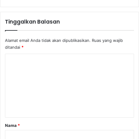
Tinggalkan Balasan
Alamat email Anda tidak akan dipublikasikan.
Ruas yang wajib
ditandai
*
K
o
m
e
n
t
a
r
Nama
*
*