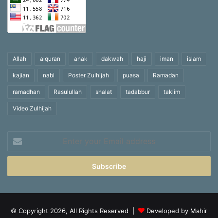
Allah
alquran
anak
dakwah
haji
iman
islam
kajian
nabi
Poster Zulhijah
puasa
Ramadan
ramadhan
Rasulullah
shalat
tadabbur
taklim
Video Zulhijah
Enter
your
Email
address
© Copyright 2026, All Rights Reserved |
Developed by Mahir