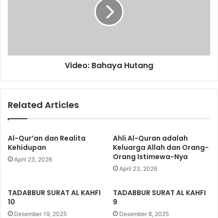
u
e
m
o
p
:
a
B
h
a
m
h
Video: Bahaya Hutang
u
a
y
a
H
Related Articles
u
t
a
n
Al-Qur’an dan Realita
Ahli Al-Quran adalah
g
Kehidupan
Keluarga Allah dan Orang-
Orang Istimewa-Nya
April 23, 2026
April 23, 2026
TADABBUR SURAT AL KAHFI
TADABBUR SURAT AL KAHFI
10
9
Desember 19, 2025
Desember 8, 2025