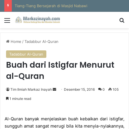
Tiang-Tiang Bersejarah di Masjid Nabawi
Menu
S
Home
/
Tadabbur Al-Quran
Tadabbur Al-Quran
Buah dari Istigfar Menurut
al-Quran
Tim Ilmiah Markaz Inayah
S
Desember 15, 2016
0
105
e
1 minute read
n
d
a
Al-Quran banyak menjelaskan buah kebaikan dari istigfar,
n
sungguh amat sangat merugi bila kita menyia-nyiakannya,