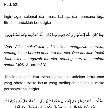
Hud: 52).
Ingin agar selamat dari mara bahaya dan bencana juga
fitnah, hendaklah beristigfar:
وَمَا كَانَ اللَّهُ لِيُعَذِّبَهُمْ وَأَنْتَ فِيهِمْ وَمَا كَانَ اللَّهُ مُعَذِّبَهُمْ وَهُمْ يَسْتَغْفِرُونَ
“
Dan Allah sekali-kali tidak akan mengazab mereka,
sedang kamu berada di antara mereka. Dan tidaklah (pula)
Allah akan mengazab mereka, sedang mereka meminta
ampun
” (QS. Al-anfal:33).
Jika ingin agar diturunkan hujan, dikaruniakan keturunan
yang sholeh serta harta yang melimpah nan halal maka
perbanyaklah istigfar:
وقُلْتُ اسْتَغْفِرُوا رَبَّكُمْ إِنَّهُ كَانَ غَفَّاراً * يُرْسِلِ السَّمَاءَ عَلَيْكُمْ مِدْرَاراً *
وَيُمْدِدْكُمْ بِأَمْوَالٍ وَبَنِينَ وَيَجْعَلْ لَكُمْ جَنَّاتٍ وَيَجْعَلْ لَكُمْ أَنْهَاراً