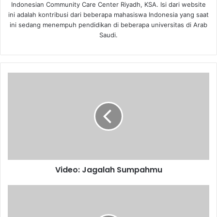
Indonesian Community Care Center Riyadh, KSA. Isi dari website
ini adalah kontribusi dari beberapa mahasiswa Indonesia yang saat
ini sedang menempuh pendidikan di beberapa universitas di Arab
Saudi.
V
i
d
e
o
:
J
a
g
Video: Jagalah Sumpahmu
a
l
a
V
h
i
S
d