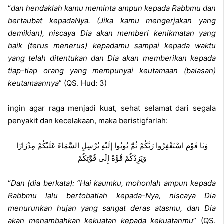
“
dan hendaklah kamu meminta ampun kepada Rabbmu dan
bertaubat kepadaNya. (Jika kamu mengerjakan yang
demikian), niscaya Dia akan memberi kenikmatan yang
baik (terus menerus) kepadamu sampai kepada waktu
yang telah ditentukan dan Dia akan memberikan kepada
tiap-tiap orang yang mempunyai keutamaan (balasan)
keutamaannya
” (QS. Hud: 3)
ingin agar raga menjadi kuat, sehat selamat dari segala
penyakit dan kecelakaan, maka beristigfarlah:
وَيَا قَوْمِ اسْتَغْفِرُوا رَبَّكُمْ ثُمَّ تُوبُوا إِلَيْهِ يُرْسِلِ السَّمَاءَ عَلَيْكُمْ مِدْرَارًا
وَيَزِدْكُمْ قُوَّةً إِلَى قُوَّتِكُمْ
“
Dan (dia berkata): “Hai kaumku, mohonlah ampun kepada
Rabbmu lalu bertobatlah kepada-Nya, niscaya Dia
menurunkan hujan yang sangat deras atasmu, dan Dia
akan menambahkan kekuatan kepada kekuatanmu
” (QS.