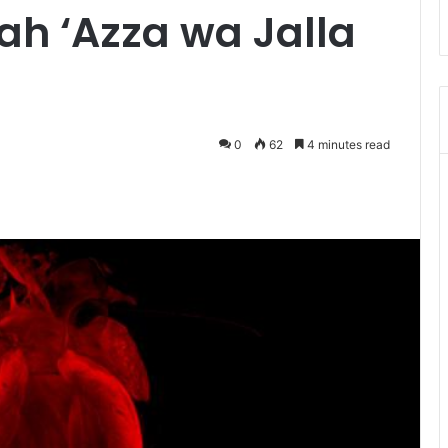
ah ‘Azza wa Jalla
0
62
4 minutes read