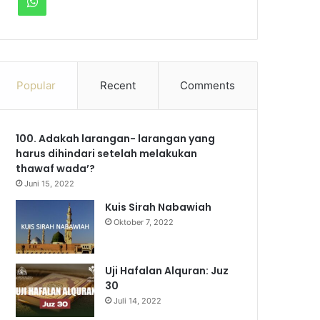
W
c
u
s
l
k
h
e
T
t
e
T
a
b
u
a
g
o
Popular
Recent
Comments
t
o
b
g
r
k
s
100. Adakah larangan- larangan yang
o
e
r
a
A
harus dihindari setelah melakukan
k
a
m
thawaf wada’?
p
Juni 15, 2022
m
p
Kuis Sirah Nabawiah
Oktober 7, 2022
Uji Hafalan Alquran: Juz
30
Juli 14, 2022