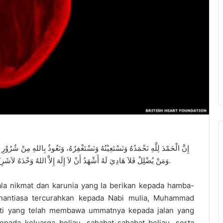
إِنَّ الْحَمْدَ لِلَّهِ نَحْمَدُهُ وَنَسْتَعِيْنُهُ وَنَسْتَغْفِرُهُ، وَنَعُوذُ بِاللهِ مِنْ شُرُوْر
وَمَنْ يُضْلِلْ فَلاَ هَادِيَ لَهُ أَشْهَدُ أَنْ لاَ إِلَهَ إِلاَّ اللهُ وَحْدَهُ لاَشَرِيْكَ لَهُ، وَأَشْهَدُ أَنَّ مُحَمَّدًا عَبْدُهُ وَرَسُوْلُهُ.، أَمَّا بَعْدُ.
egala nikmat dan karunia yang Ia berikan kepada hamba-
nantiasa tercurahkan kepada Nabi mulia, Muhammad
ejati yang telah membawa ummatnya kepada jalan yang
 kepada keluarga beliau, sahabat-sahabat beliau, serta