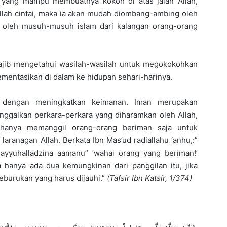
a yang mampu membuatnya kokoh di atas jalan Allah,
llah cintai, maka ia akan mudah diombang-ambing oleh
 oleh musuh-musuh islam dari kalangan orang-orang
ajib mengetahui wasilah-wasilah untuk megokokohkan
ementasikan di dalam ke hidupan sehari-harinya.
 dengan meningkatkan keimanan. Iman merupakan
nggalkan perkara-perkara yang diharamkan oleh Allah,
h hanya memanggil orang-orang beriman saja untuk
aranagan Allah. Berkata Ibn Mas’ud radiallahu ‘anhu,:”
ayyuhalladzina aamanu” ‘wahai orang yang beriman!’
 hanya ada dua kemungkinan dari panggilan itu, jika
eburukan yang harus dijauhi.”
(Tafsir Ibn Katsir, 1/374)