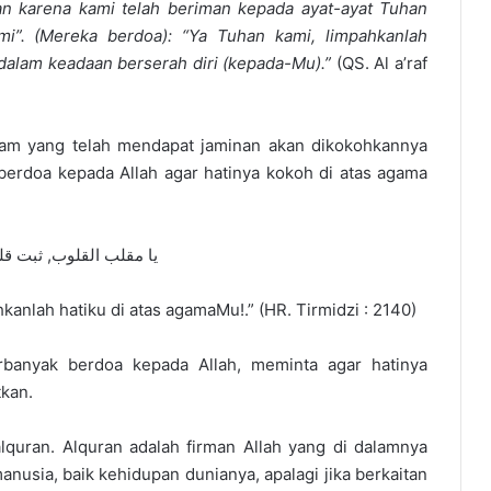
n karena kami telah beriman kepada ayat-ayat Tuhan
mi”. (Mereka berdoa): “Ya Tuhan kami, limpahkanlah
dalam keadaan berserah diri (kepada-Mu).”
(QS. Al a’raf
allam yang telah mendapat jaminan akan dikokohkannya
berdoa kepada Allah agar hatinya kokoh di atas agama
يا مقلب القلوب, ثبت ق
anlah hatiku di atas agamaMu!.” (HR. Tirmidzi : 2140)
banyak berdoa kepada Allah, meminta agar hatinya
tkan.
quran. Alquran adalah firman Allah yang di dalamnya
anusia, baik kehidupan dunianya, apalagi jika berkaitan