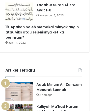
Tadabur Surah Al Isra
Ayat 1-8
November 5, 2023
19. Apakah boleh memakai minyak angin
atau viks atau sejenisnya ketika
berihram?
Juni 14, 2022
Artikel Terbaru
Adab Minum Air Zamzam
Menurut Sunnah
3 hari ago
Kulliyah Ma’had Haram