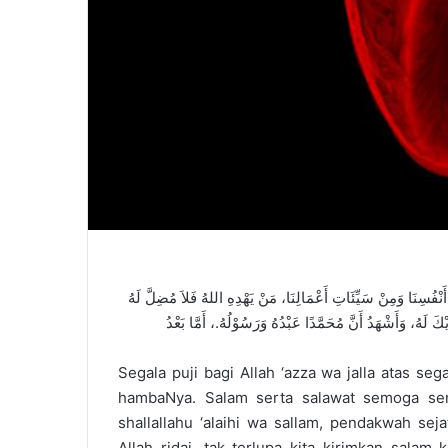
ِ أَنْفُسِنَا وَمِنْ سَيِّئَاتِ أَعْمَالِنَا، مَنْ يَهْدِهِ اللهُ فَلاَ مُضِلَّ لَهُ
Segala puji bagi Allah ‘azza wa jalla atas s
hambaNya. Salam serta salawat semoga se
shallallahu ‘alaihi wa sallam, pendakwah s
Allah ridai, tak terlupa kita kirimkan salam