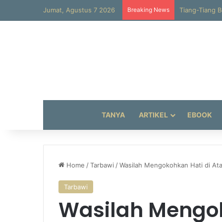
Jumat, Agustus 7 2026
Breaking News
Tiang-Tiang B
TANYA
ARTIKEL
EBOOK
Home
/
Tarbawi
/
Wasilah Mengokohkan Hati di Atas
Tarbawi
Wasilah Mengok