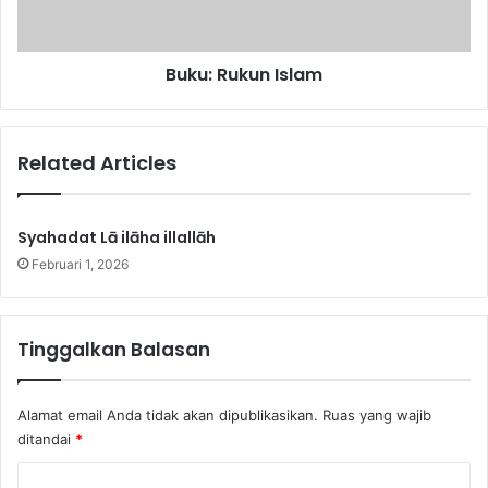
l
u
a
k
l
u
Buku: Rukun Islam
l
n
ā
I
h
s
l
Related Articles
a
m
Syahadat Lā ilāha illallāh
Februari 1, 2026
Tinggalkan Balasan
Alamat email Anda tidak akan dipublikasikan.
Ruas yang wajib
ditandai
*
K