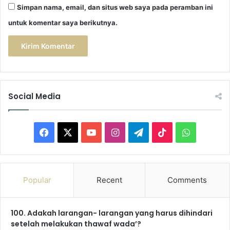
Simpan nama, email, dan situs web saya pada peramban ini
untuk komentar saya berikutnya.
Social Media
F
X
Y
I
T
T
W
a
o
n
e
i
h
c
u
s
l
k
a
Popular
Recent
Comments
e
T
t
e
T
t
100. Adakah larangan- larangan yang harus dihindari
b
u
a
g
o
s
setelah melakukan thawaf wada’?