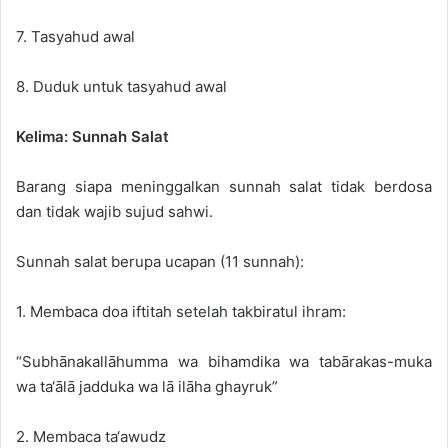
7. Tasyahud awal
8. Duduk untuk tasyahud awal
Kelima: Sunnah Salat
Barang siapa meninggalkan sunnah salat tidak berdosa
dan tidak wajib sujud sahwi.
Sunnah salat berupa ucapan (11 sunnah):
1. Membaca doa iftitah setelah takbiratul ihram:
“Subhānakallāhumma wa bihamdika wa tabārakas-muka
wa ta‘ālā jadduka wa lā ilāha ghayruk”
2. Membaca ta‘awudz