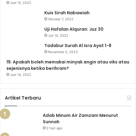
o
b
g
r
k
A
Juni 15, 2022
Kuis Sirah Nabawiah
o
e
r
a
p
Oktober 7, 2022
k
a
m
p
Uji Hafalan Alquran: Juz 30
Juli 14, 2022
m
Tadabur Surah Al Isra Ayat 1-8
November 5, 2023
19. Apakah boleh memakai minyak angin atau viks atau
sejenisnya ketika berihram?
Juni 14, 2022
Artikel Terbaru
Adab Minum Air Zamzam Menurut
Sunnah
2 hari ago