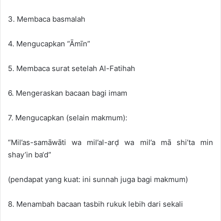
3. Membaca basmalah
4. Mengucapkan “Āmīn”
5. Membaca surat setelah Al-Fatihah
6. Mengeraskan bacaan bagi imam
7. Mengucapkan (selain makmum):
“Mil’as-samāwāti wa mil’al-arḍ wa mil’a mā shi’ta min
shay’in ba‘d”
(pendapat yang kuat: ini sunnah juga bagi makmum)
8. Menambah bacaan tasbih rukuk lebih dari sekali