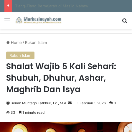
Al-Hajun
Menu
S
Home
/
Rukun Islam
Rukun Islam
Shalat Wajib 5 Kali Sehari:
Shubuh, Dhuhur, Ashar,
Maghrib Dan Isya
Berian Muntaqo Fatkhuri, Lc., M.A.
S
Februari 1, 2026
0
e
33
1 minute read
n
d
a