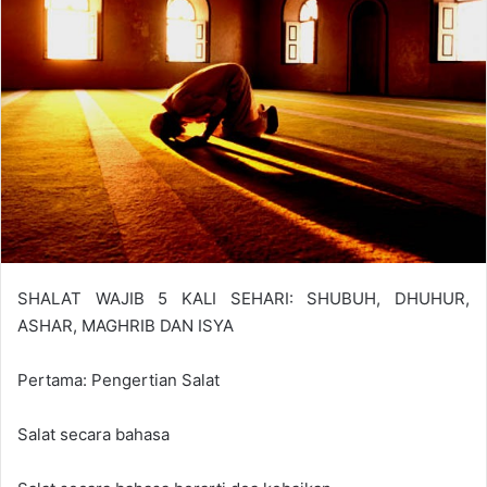
n
e
m
a
i
l
SHALAT WAJIB 5 KALI SEHARI: SHUBUH, DHUHUR,
ASHAR, MAGHRIB DAN ISYA
Pertama: Pengertian Salat
Salat secara bahasa