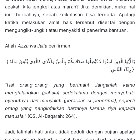
apakah kita jengkel atau marah?
Jika demikian
, maka
hal
ini berbahaya
, sebab keikhlasan bisa ternoda.
Apalagi
ketika melakukan
amal baik tersebut disertai
dengan
mengungikt-ungkit atau menyakiti si penerima bantuan.
Allah
‘
Azza wa Jalla
berfirman,
{
يَا أَيُّهَا الَّذِينَ آمَنُوا لَا تُبْطِلُوا صَدَقَاتِكُمْ بِالْمَنِّ وَالْأَذَى كَالَّذِي يُنْفِقُ مَالَهُ
رِئَاءَ النَّاسِ }
“Hai orang-orang yang beriman!
J
anganlah kamu
menghilangkan (pahala) sedekahmu dengan menyebut-
nyebutnya dan m
enyakiti (perasaan si penerima), s
eperti
orang yang nenginfakkan hartanya karena riya kepada
manusia.”
(QS. Al-Baqarah: 264).
Jadi, latihlah hati untuk tidak peduli dengan pujian apalagi
celaan orang terhadap amal baik atau ibadah yang kita