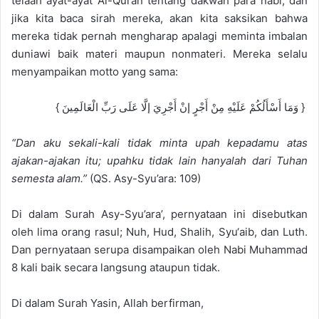
telaah ayat-ayat Al-Qur
an te
ntang dakwah para n
abi, dan
jika kita baca sirah mereka, akan kita saksikan bahwa
mereka tidak pernah mengharap apalagi meminta imbalan
duniawi baik materi maupun nonmateri. Mereka selalu
menyampaikan motto yang
sama
:
{
وَمَا أَسْأَلُكُمْ عَلَيْهِ مِنْ أَجْرٍ إنْ أَجْرِيَ إلَّا عَلَى رَبِّ الْعَالَمِينَ
}
“Dan aku sekali-kali tidak minta upah kepadamu atas
ajakan-ajakan itu; upahku tidak lain hanyalah dari Tuhan
semesta alam.”
(QS. Asy-Syu’ara: 109)
Di dalam Surah A
sy-Syu’ara’, pernyataan ini disebutkan
ol
eh
lima
orang rasul; Nuh, Hud, Shali
h, Syu
‘
aib, dan Luth.
Dan pernyataan serupa disampaikan oleh Nabi Muhammad
8 kali baik secara langsung ataupun tidak.
Di dalam
Surah Yasin, Allah berfirman,