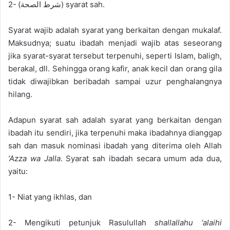
2-
(
شرط الصحة
)
syarat sah.
Syarat wajib adalah sya
rat yang berkaitan dengan mukal
af.
Maksudnya; suatu ibadah menjadi wajib atas seseorang
jika syarat-syarat tersebut terpenuhi, sepe
rti Islam, baligh,
berakal, dll.
Sehingga orang kafir, anak kecil dan orang gila
tidak diwajibkan beribadah sampai uzur penghalangnya
hilang.
Adapun syarat sah adalah syarat yang berkaitan dengan
ibadah itu sendiri, jika terpenuhi maka ibadahnya dianggap
sah dan masuk nominasi ibadah yang diterima oleh Allah
‘
Azza wa Jalla
.
Syarat sah ibadah secara umum ada dua,
yaitu
:
1- N
iat yang ikhlas
,
dan
2- M
engikuti petunjuk Rasulullah
shallallahu ‘alaihi