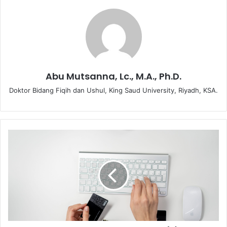
Abu Mutsanna, Lc., M.A., Ph.D.
Doktor Bidang Fiqih dan Ushul, King Saud University, Riyadh, KSA.
R
a
m
b
u
-
r
a
m