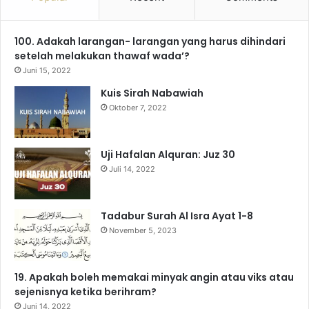
e
T
t
e
T
t
100. Adakah larangan- larangan yang harus dihindari
b
u
a
g
o
s
setelah melakukan thawaf wada’?
o
b
g
r
k
A
Juni 15, 2022
Kuis Sirah Nabawiah
o
e
r
a
p
Oktober 7, 2022
k
a
m
p
m
Uji Hafalan Alquran: Juz 30
Juli 14, 2022
Tadabur Surah Al Isra Ayat 1-8
November 5, 2023
19. Apakah boleh memakai minyak angin atau viks atau
sejenisnya ketika berihram?
Juni 14, 2022