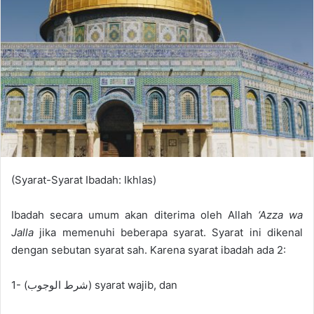
e
m
a
i
l
(Syarat-Syarat Ibadah: Ikhlas)
Ibadah secara umum
akan
diterima oleh Allah
‘
Azza wa
Jalla
jika m
emenuhi beberapa syarat.
Syarat ini dikenal
dengan sebutan syarat
sah.
Karena syarat ibadah ada 2:
1-
(
شرط الوجوب
) syarat wajib
,
dan