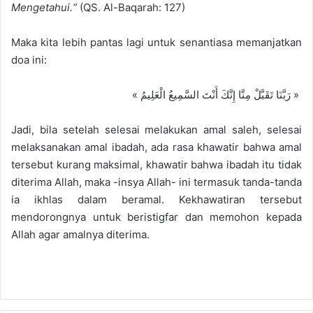
Mengetahui.
“
(QS. Al-Baqarah:
1
27)
Maka kita lebih pant
as lagi untuk senantiasa memanjatkan
doa
ini:
« رَبَّنَا تَقَبَّلْ مِنَّا إِنَّكَ أَنْتَ السَّمِيعُ الْعَلِيمُ »
Jadi, bila se
telah selesai melakukan amal sa
leh, selesai
melaksanakan amal ibadah, ada rasa khawatir bahwa amal
tersebut kurang maksimal, khawatir bahwa ibadah itu tidak
diterima Allah,
maka -insya Allah-
ini termasuk tanda-tanda
ia ikhlas dalam beramal.
Kek
hawatiran tersebut
mendorongnya
untuk
beristig
far dan memohon kepada
Allah agar amalnya diterima.