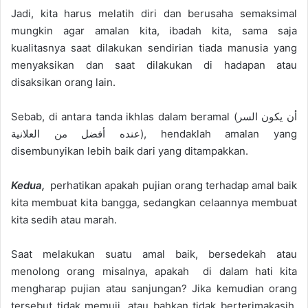
Jadi, kita harus melatih diri dan berusaha semaksimal
mungkin agar amalan kita, ibadah kita,
sama
saja
kualitasnya saat dilakukan sendirian tiada manusia yang
menyaksikan dan saat dilakukan di hadapan atau
disaksikan orang lain.
Sebab, di antara tanda ikhlas dalam beramal (
أن يكون السر
عنده أفضل من العلانية
), hendaklah amalan yang
disembunyikan lebih baik dari yang ditampakkan.
Kedua
,
perhatikan
apakah pujian orang terhadap amal baik
kita membuat kita bangga, sedangkan celaannya membuat
kita sedih atau marah.
Saat melakukan suatu amal baik, bersedekah atau
menolong orang misalnya,
apakah di
dalam hati kita
mengharap pujian atau sanjungan?
Jika kemudian orang
tersebut tidak memuji, atau bahkan tidak berterimakasih,