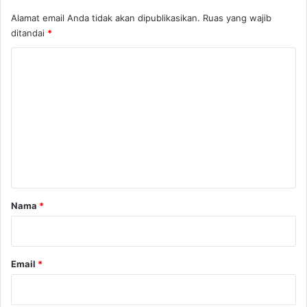
Alamat email Anda tidak akan dipublikasikan.
Ruas yang wajib
ditandai
*
K
o
m
e
n
t
a
r
Nama
*
*
Email
*