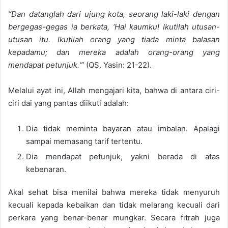
“
Dan datanglah dari ujung kota, seorang laki-laki den
gan
bergegas-gegas ia berkata, ‘Hai kaumku!
I
kutilah utusan-
utusan itu
.
Ikutilah orang yang tiada minta balasan
kepadamu; dan mereka adalah orang-orang yang
mendapat petunjuk.
‘”
(QS. Yasin: 21-22).
Melalui ayat ini, Allah mengajari kit
a, bahwa di antara ciri-
ciri
da
i
yang
pantas diikuti adalah:
D
ia tidak meminta bayaran atau imbalan.
Apalagi
sampai memasang tarif tertentu.
D
ia mendapat petunjuk, yakni berada di atas
kebenaran.
Akal sehat bisa menilai bahwa mereka tidak menyuruh
kecuali kepada kebaikan dan tidak melarang kecuali dari
perkara yang benar-benar mungkar.
Secara fitrah juga