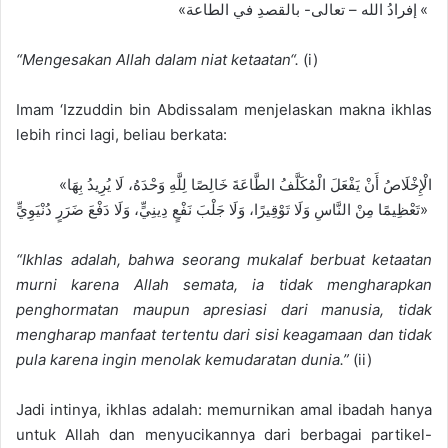
«
تعالى- بالقصدِ في الطاعة
إفرادُ الله –
«
“
Menge
sakan Allah dalam niat ketaatan
“
.
(
i
)
Imam
‘
Izzuddin bin Abdissalam menjelaskan makna ikhlas
lebih rinci lagi, beliau berkata:
«الْإِخْلَاصُ أَنْ يَفْعَلَ الْمُكَلَّفُ الطَّاعَةَ خَالِصًا لِلَّهِ وَحْدَهُ، لَا يُرِيدُ بِهَا
تَعْظِيمًا مِنْ النَّاسِ وَلَا تَوْقِيرًا، وَلَا جَلْبَ نَفْعٍ دِينِيٍّ، وَلَا دَفْعَ ضَرَرٍ دُنْيَوِيٍّ»
“Ik
hlas adalah, bahwa seorang muka
laf berbuat ketaatan
murni karena Allah semata, ia tidak mengharapkan
penghormatan maupun apresiasi dari manusia, tidak
mengharap manfaat tertentu dari sisi keagamaan dan tidak
pula karena ingin menolak kemudaratan dunia.”
(
ii
)
Jadi intinya, ikhlas adalah: m
emurnikan amal ibadah hanya
untuk Allah dan menyucikannya dari berbagai partikel-