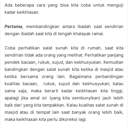
Ada beberapa
cara
yang bisa kita coba untuk menguji
kadar keikhlasan.
Pertama,
m
embandingkan antara ibadah saat sendirian
dengan ibadah saat kita di tengah khalayak ramai.
Coba perhatikan salat su
nah kita di rumah, saat kita
sendirian tidak ada orang yang melihat.
Perhatikan panjang
pendek bacaa
n, rukuk,
sujud, dan kekhusyu
k
an.
Kemud
ian
bandingkan dengan salat su
nah kita ketika di masjid atau
ketika bersama orang lain. Bagaimana perb
andingan
kualitas bacaan
, rukuk
, sujud dan kekhusyu
k
an; kalau
sama saja, maka berarti kadar keikhlasan kita tinggi,
apalagi jika amal sir (yang kita sembunyikan) jauh lebih
baik dari yang k
ita tampakkan. Kalau kualitas salat su
nah di
masjid atau di tempat
lain
saat banyak orang lebih baik,
maka keikhlasan kita perlu dikoreksi lagi.