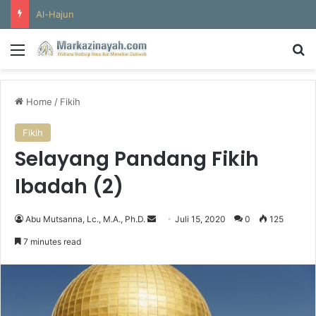
Al-Hajun
Menu
S
Home
/
Fikih
Fikih
Selayang Pandang Fikih
Ibadah (2)
Abu Mutsanna, Lc., M.A., Ph.D.
S
Juli 15, 2020
0
125
e
7 minutes read
n
d
a
n