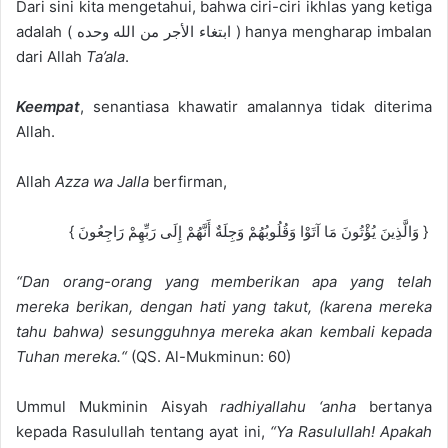
Dari sini kita
mengetahui, bahwa cir
i-ciri ikhlas yang ketiga
adalah
(
الأجر من الله وحده
ابتغاء
) hanya mengharap imbalan
dari Allah
Ta’ala
.
Keempat
, senantiasa khawatir amalannya tidak diterima
Allah.
Allah
Azza
wa
Jalla
berfirman,
{
وَالَّذِينَ يُؤْتُونَ مَا آتَوْا وَقُلُوبُهُمْ وَجِلَةٌ أَنَّهُمْ إِلَى رَبِّهِمْ رَاجِعُونَ }
“
Dan orang-orang yang memberikan apa yang telah
mereka berikan, dengan hati yang takut, (karena mereka
tahu bahwa) sesungguhnya mereka akan kembali kepada
Tuhan mereka
.
“
(QS. Al-Mukminun: 60)
Ummul Mukminin Aisyah
radhiyallahu ‘anha
bertanya
kep
ada Rasulullah tentang ayat ini,
“Ya Rasulullah!
A
pakah