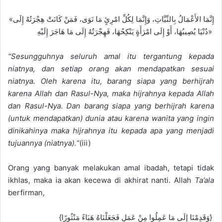
«إِنَّمَا الأَعْمَالُ بِالنِّيَّاتِ، وَإِنَّمَا لِكُلِّ امْرِئٍ مَا نَوَى، فَمَنْ كَانَتْ هِجْرَتُهُ إِلَى
دُنْيَا يُصِيبُهَا، أَوْ إِلَى امْرَأَةٍ يَنْكِحُهَا، فَهِجْرَتُهُ إِلَى مَا هَاجَرَ إِلَيْهِ»
“
Sesungguhnya seluruh amal itu tergantung kepada
niatnya, dan setiap orang akan mendapatkan sesuai
niatnya.
Oleh karena itu, barang
siapa yang berhijrah
karena Allah dan Ra
sul
-Nya, maka hijrahnya kepada Allah
dan Ra
sul-Nya.
Dan barang
siapa yang berhijrah karena
(untuk mendapatkan) dunia atau karena wanita yang ingin
dinikahinya maka hijrahnya itu kepada apa yang menjadi
tujuannya (niatnya).
“
(
iii
)
Orang yang banyak melakukan amal ibadah, tetapi tidak
ikhlas, maka
ia
akan kecewa di akhirat nanti. Allah
Ta’ala
berfirman,
{وَقَدِمْنَا إِلَى مَا عَمِلُوا مِنْ عَمَلٍ فَجَعَلْنَاهُ هَبَاءً مَنْثُورًا}