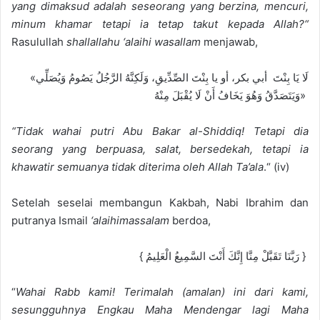
yang dimaksud adalah seseorang yang berzina, mencuri,
minum khamar tetapi ia tetap takut kepada Allah?
“
Rasulullah
shallallahu ‘alaihi wasallam
menjawab,
«لَا يَا بِنْتَ أبي بكر، أو يا بِنْتَ الصِّدِّيقِ، وَلَكِنَّهُ الرَّجُلُ يَصُومُ وَيُصَلِّي
وَيَتَصَدَّقُ وَهُوَ يَخَافُ أَنْ لَا يُقْبَلَ مِنْهُ»
“
Tidak wah
ai putri Abu Bakar al-Shiddiq!
T
eta
pi dia
seorang yang berpuasa, s
alat, bersedekah, tetapi ia
khawatir semuanya tidak diterima oleh Allah Ta’ala
.
“
(
iv
)
Setelah seselai membangun Kak
bah,
Nabi Ibrahim dan
putranya Isma
il
‘alaihimas
salam
berdoa,
{
رَبَّنَا تَقَبَّلْ مِنَّا إِنَّكَ أَنْتَ السَّمِيعُ الْعَلِيمُ
}
“
Wahai Rabb kami!
T
erimalah (amalan) ini dari kami,
sesungguhnya Engkau Maha Mendengar lagi Maha