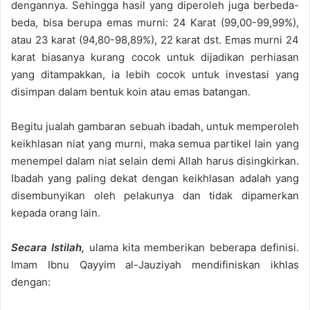
dengannya
. Sehingga hasil yang diperoleh juga berbeda-
beda, bisa berupa emas murni:
24 Karat (99
,00
-99,99%),
atau
23 karat (94,80-98,89%), 22 karat dst.
E
mas murni 24
karat
biasanya kurang
cocok
untuk
dijadikan perhiasan
yang dit
ampakkan,
ia
lebih cocok untuk investasi yang
disimpan
dalam bentuk koin atau
emas batangan
.
Begitu jualah gambaran sebuah ibadah
,
untuk memperoleh
keikhlasan niat yang murni, maka semua partikel lain yang
menempel dalam niat selain demi Allah harus disingkirkan.
Ibadah yang paling dekat dengan keikhlasan adalah yang
disembunyikan oleh pelakunya dan tidak dipamerkan
kepada orang lain.
Secara Istilah,
ulama kit
a memberikan beberapa definisi.
Imam Ibnu Qayyim al-Jauziyah mendifiniskan ikhlas
dengan: