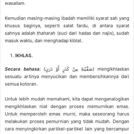
wasallam
.
Kemudian masing-masing ibadah memiliki syarat sah
yang
khusus baginya, seperti salat fard
u, di antara syarat
sahnya adalah
thaharah
(suc
i dari hada
s dan najis), sudah
masuk waktu
,
dan menghadap kiblat.
IKHLAS.
Secara bahasa
: (
ن
ر
د
أَو
ر
د
ك
ن
م
ته
ي
ف
ص
) men
g
ikhlaskan
sesuatu artinya menyucikan dan membersihkannya dari
semua kotoran.
Untuk lebih mudah memahami, kita dapat
menganalogikan
me
ng
i
khlaskan niat dengan proses memurnikan emas.
Untuk
memperoleh emas murni, maka seseorang harus
melakukan proses pemurnian yang tidak mudah. Dengan
cara
menyingkirkan partikel-partikel lain yang bercampur