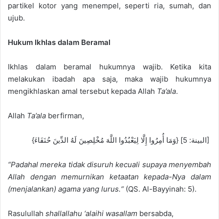
partikel ko
tor yang menempel, seperti
ria
, sum
ah, dan
ujub.
Hukum Ikhl
as dalam B
eramal
Ikhlas dalam beramal hukumnya wajib.
Ketika kita
melakukan ibadah
apa
saja, maka wajib hukumnya
mengikhlaskan amal tersebut kepada Allah
Ta’ala
.
Allah
Ta’ala
berfirman,
{وَمَا أُمِرُوا إِلَّا لِيَعْبُدُوا اللَّهَ مُخْلِصِينَ لَهُ الدِّينَ حُنَفَاءَ} [البينة: 5]
“
Padahal mereka tidak disuruh kecuali supaya menyembah
Allah dengan memurnikan ketaatan kepada-Nya dalam
(menjalankan) agama yang lurus.
“
(QS. Al-Bayyinah: 5).
Rasulullah
shallallahu ‘alaihi wasallam
bersabda,