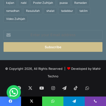
kajian
nabi
Poster Zulhijah
puasa
Ramadan
ramadhan
Rasulullah
shalat
tadabbur
taklim
Video Zulhijah
Enter
your
Email
address
© Copyright 2026, All Rights Reserved |
Developed by Mahir
Techno
Facebook
X
YouTube
Instagram
Telegram
TikTok
WhatsA