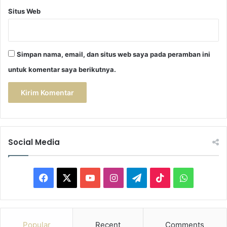
Situs Web
Simpan nama, email, dan situs web saya pada peramban ini
untuk komentar saya berikutnya.
Social Media
F
X
Y
I
T
T
W
a
o
n
e
i
h
c
u
s
l
k
a
Popular
Recent
Comments