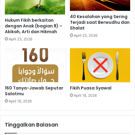
M
a
n
40 Kesalahan yang Sering
h
Hukum Fikih berkaitan
Terjadi saat Berwudhu dan
dengan Anak (bagian 8) –
a
Shalat
Akikah, Arti dan Hikmah
j
April 23, 2026
S
April 23, 2026
a
l
a
f
160 Tanya-Jawab Seputar
Fikih Puasa Syawal
Salatmu
April 16, 2026
April 16, 2026
Tinggalkan Balasan