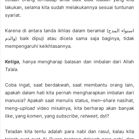
lakukan, selama kita sudah melakukannya sesuai tuntunan
syariat.
Karena di antara tanda ikhlas dalam beramal (
استواء المدح
والذم
) baik dipuji atau dicela
sama
saja baginya, tidak
mempengaruhi keikhlasannya.
Ketiga,
hanya mengharap balasan dan imbalan dari Allah
Ta’ala
.
Coba ingat, saat berdakwah, saat membantu orang lain,
apakah dalam hati kita pernah mengharapkan imbalan dari
manusia?
Apakah saat menulis
status
, men
–
share
nasi
hat,
meng
–
upload
video misalnya, kita berharap akan banyak
like
, yang
komen
, yang
subscribe
,
retweet
, dst?
Teladan kita tentu adalah para nabi dan r
asul, kal
au kita