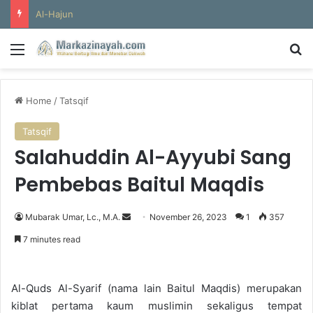
Al-Hajun
Menu
S
Home
/
Tatsqif
Tatsqif
Salahuddin Al-Ayyubi Sang
Pembebas Baitul Maqdis
Mubarak Umar, Lc., M.A.
S
November 26, 2023
1
357
e
7 minutes read
n
d
a
Al-Quds Al-Syarif (nama lain Baitul Maqdis) merupakan
n
kiblat pertama kaum muslimin sekaligus tempat