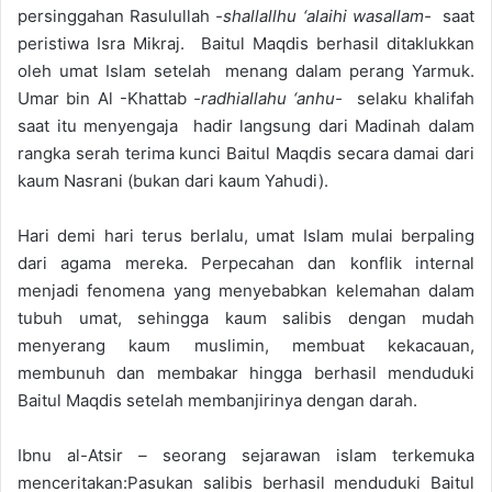
e
persinggahan Rasulullah
-shallallhu ‘alaihi wasallam-
saat
m
peristiwa Isra Mikraj. Baitul Maqdis berhasil ditaklukkan
a
oleh umat Islam setelah menang dalam perang Yarmuk.
i
Umar bin Al -Khattab
-radhiallahu ‘anhu-
selaku khalifah
l
saat itu menyengaja hadir langsung dari Madinah dalam
rangka serah terima kunci Baitul Maqdis secara damai dari
kaum Nasrani (bukan dari kaum Yahudi).
Hari demi hari terus berlalu, umat Islam mulai berpaling
dari agama mereka. Perpecahan dan konflik internal
menjadi fenomena yang menyebabkan kelemahan dalam
tubuh umat, sehingga kaum salibis dengan mudah
menyerang kaum muslimin, membuat kekacauan,
membunuh dan membakar hingga berhasil menduduki
Baitul Maqdis setelah membanjirinya dengan darah.
Ibnu al-Atsir
–
seorang sejarawan islam terkemuka
menceritakan:Pasukan salibis berhasil menduduki Baitul