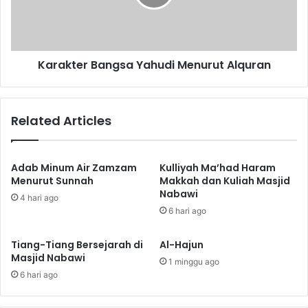
o
t
l
e
I
r
d
B
e
Karakter Bangsa Yahudi Menurut Alquran
a
n
n
t
g
i
s
Related Articles
t
a
a
Y
s
a
d
h
Adab Minum Air Zamzam
Kulliyah Ma’had Haram
a
u
Menurut Sunnah
Makkah dan Kuliah Masjid
n
Nabawi
d
4 hari ago
I
i
6 hari ago
k
M
o
e
Tiang-Tiang Bersejarah di
Al-Hajun
n
n
Masjid Nabawi
1 minggu ago
P
u
6 hari ago
e
r
r
u