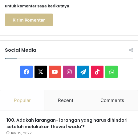
untuk komentar saya berikutnya.
Social Media
F
X
Y
I
T
T
W
a
o
n
e
i
h
c
u
s
l
k
a
Popular
Recent
Comments
e
T
t
e
T
t
100. Adakah larangan- larangan yang harus dihindari
b
u
a
g
o
s
setelah melakukan thawaf wada’?
o
b
g
r
k
A
Juni 15, 2022