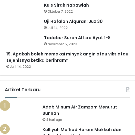
Kuis Sirah Nabawiah
o
e
r
a
p
Oktober 7, 2022
k
a
m
p
Uji Hafalan Alquran: Juz 30
Juli 14, 2022
m
Tadabur Surah Al Isra Ayat 1-8
November 5, 2023
19. Apakah boleh memakai minyak angin atau viks atau
sejenisnya ketika berihram?
Juni 14, 2022
Artikel Terbaru
Adab Minum Air Zamzam Menurut
Sunnah
4 hari ago
Kulliyah Ma’had Haram Makkah dan