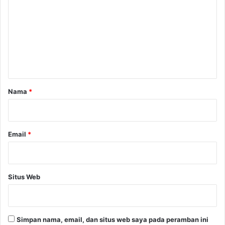
m
e
n
t
a
r
Nama
*
*
Email
*
Situs Web
Simpan nama, email, dan situs web saya pada peramban ini