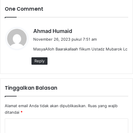
j
t
u
A
One Comment
a
l
n
q
g
u
b
Ahmad Humaid
a
r
e
n
a
November 26, 2023 pukul 7:51 am
r
U
n
MasyaAlloh Baarakallaah fiikum Ustadz Mubarok Lc
m
k
a
a
Reply
t
t
a
:
Tinggalkan Balasan
Alamat email Anda tidak akan dipublikasikan.
Ruas yang wajib
ditandai
*
K
o