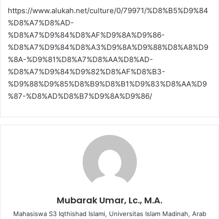
https://www.alukah.net/culture/0/79971/%D8%B5%D9%84
%D8%A7%D8%AD-
%D8%A7%D9%84%D8%AF%D9%8A%D9%86-
%D8%A7%D9%84%D8%A3%D9%8A%D9%88%D8%A8%D9
%8A-%D9%81%D8%A7%D8%AA%D8%AD-
%D8%A7%D9%84%D9%82%D8%AF%D8%B3-
%D9%88%D9%85%D8%B9%D8%B1%D9%83%D8%AA%D9
%87-%D8%AD%D8%B7%D9%8A%D9%86/
Mubarak Umar, Lc., M.A.
Mahasiswa S3 Iqthishad Islami, Universitas Islam Madinah, Arab