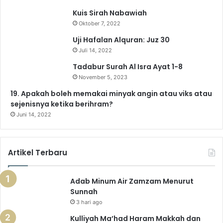
Kuis Sirah Nabawiah
o
e
r
a
p
Oktober 7, 2022
k
a
m
p
Uji Hafalan Alquran: Juz 30
Juli 14, 2022
m
Tadabur Surah Al Isra Ayat 1-8
November 5, 2023
19. Apakah boleh memakai minyak angin atau viks atau
sejenisnya ketika berihram?
Juni 14, 2022
Artikel Terbaru
Adab Minum Air Zamzam Menurut
Sunnah
3 hari ago
Kulliyah Ma’had Haram Makkah dan