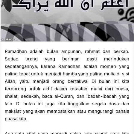
a
i
l
Ramadhan adalah bulan ampunan, rahmat dan berkah.
Setiap orang yang beriman pasti merindukan
kedatangannya, karena Ramadhan adalah momen yang
paling tepat untuk menjadi hamba yang paling mulia di sisi
Allah, yaitu menjadi orang bertakwa. Di bulan ini kita
terdorong untuk aktif dalam ketaatan, mulai dari puasa,
shalat, sedekah, baca al-Quran, dan ibadah-ibadah yang
lain. Di bulan ini juga kita tinggalkan segala dosa dan
maksiat yang akan membatalkan atau mengurangi pahala
puasa kita.
Ada satu sifat yang menjadi salah satu syarat agar kita