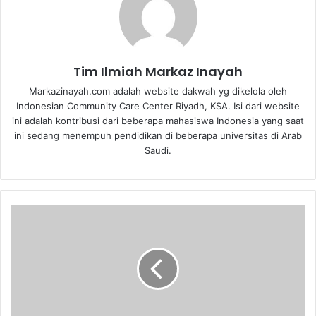
Tim Ilmiah Markaz Inayah
Markazinayah.com adalah website dakwah yg dikelola oleh
Indonesian Community Care Center Riyadh, KSA. Isi dari website
ini adalah kontribusi dari beberapa mahasiswa Indonesia yang saat
ini sedang menempuh pendidikan di beberapa universitas di Arab
Saudi.
I
n
t
e
r
a
k