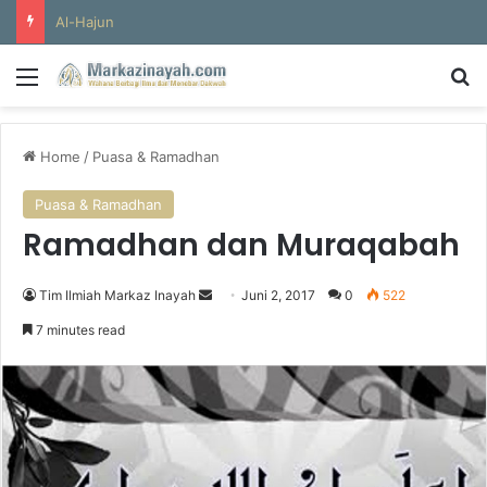
Al-Hajun
Menu
S
Home
/
Puasa & Ramadhan
Puasa & Ramadhan
Ramadhan dan Muraqabah
Tim Ilmiah Markaz Inayah
S
Juni 2, 2017
0
522
e
7 minutes read
n
d
a
n
e
m