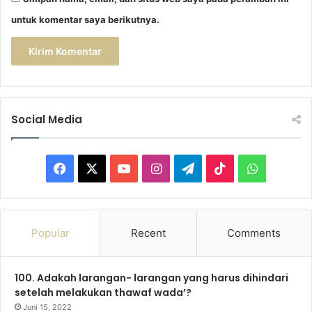
untuk komentar saya berikutnya.
Social Media
F
X
Y
I
T
T
W
a
o
n
e
i
h
c
u
s
l
k
a
Popular
Recent
Comments
e
T
t
e
T
t
100. Adakah larangan- larangan yang harus dihindari
b
u
a
g
o
s
setelah melakukan thawaf wada’?
o
b
g
r
k
A
Juni 15, 2022