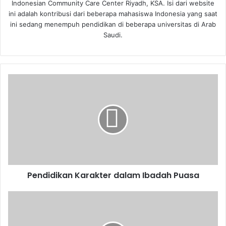
Indonesian Community Care Center Riyadh, KSA. Isi dari website
ini adalah kontribusi dari beberapa mahasiswa Indonesia yang saat
ini sedang menempuh pendidikan di beberapa universitas di Arab
Saudi.
P
e
n
d
i
d
i
k
a
Pendidikan Karakter dalam Ibadah Puasa
n
K
a
A
r
s
a
a