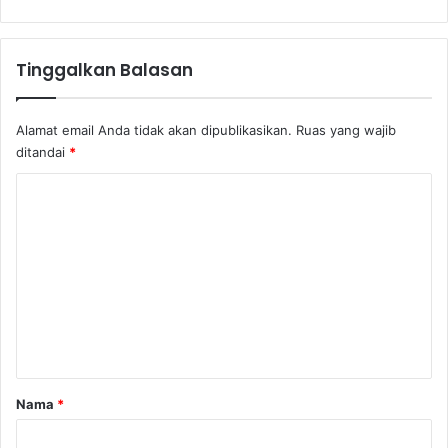
h
D
a
Tinggalkan Balasan
r
i
A
Alamat email Anda tidak akan dipublikasikan.
Ruas yang wajib
q
ditandai
*
i
d
K
a
o
h
m
Y
a
e
n
n
g
B
t
e
a
n
a
r
Nama
*
r
*