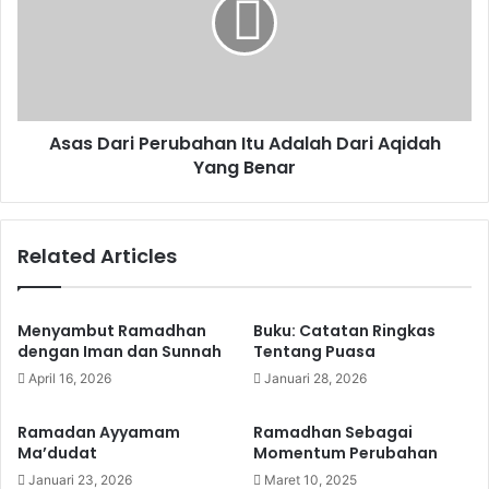
k
s
t
D
e
a
r
r
d
i
a
P
Asas Dari Perubahan Itu Adalah Dari Aqidah
l
e
a
Yang Benar
r
m
u
I
b
b
a
Related Articles
a
h
d
a
a
n
h
I
Menyambut Ramadhan
Buku: Catatan Ringkas
P
t
dengan Iman dan Sunnah
Tentang Puasa
u
u
April 16, 2026
Januari 28, 2026
a
A
s
d
Ramadan Ayyamam
Ramadhan Sebagai
a
a
Ma’dudat
Momentum Perubahan
l
Januari 23, 2026
Maret 10, 2025
a