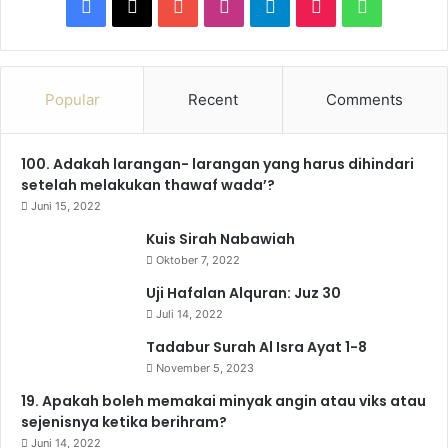
F
X
Y
I
T
T
W
a
o
n
e
i
h
c
u
s
l
k
a
Popular
Recent
Comments
e
T
t
e
T
t
100. Adakah larangan- larangan yang harus dihindari
b
u
a
g
o
s
setelah melakukan thawaf wada’?
o
b
g
r
k
A
Juni 15, 2022
Kuis Sirah Nabawiah
o
e
r
a
p
Oktober 7, 2022
k
a
m
p
Uji Hafalan Alquran: Juz 30
Juli 14, 2022
m
Tadabur Surah Al Isra Ayat 1-8
November 5, 2023
19. Apakah boleh memakai minyak angin atau viks atau
sejenisnya ketika berihram?
Juni 14, 2022