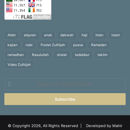
Allah
alquran
anak
dakwah
haji
iman
islam
kajian
nabi
Poster Zulhijah
puasa
Ramadan
ramadhan
Rasulullah
shalat
tadabbur
taklim
Video Zulhijah
Enter
your
Email
address
© Copyright 2026, All Rights Reserved |
Developed by Mahir