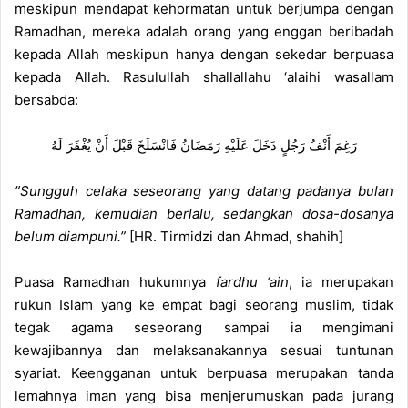
meskipun mendapat kehormatan untuk berjumpa dengan
Ramadhan, mereka adalah orang yang enggan beribadah
kepada Allah meskipun hanya dengan sekedar berpuasa
kepada Allah. Rasulullah shallallahu ‘alaihi wasallam
bersabda:
رَغِمَ أَنْفُ رَجُلٍ دَخَلَ عَلَيْهِ رَمَضَانُ فَانْسَلَخَ قَبْلَ أَنْ يُغْفَرَ لَهُ
”Sungguh celaka seseorang yang datang padanya bulan
Ramadhan, kemudian berlalu, sedangkan dosa-dosanya
belum diampuni.”
[HR. Tirmidzi dan Ahmad, shahih]
Puasa Ramadhan hukumnya
fardhu ‘ain
, ia merupakan
rukun Islam yang ke empat bagi seorang muslim, tidak
tegak agama seseorang sampai ia mengimani
kewajibannya dan melaksanakannya sesuai tuntunan
syariat. Keengganan untuk berpuasa merupakan tanda
lemahnya iman yang bisa menjerumuskan pada jurang