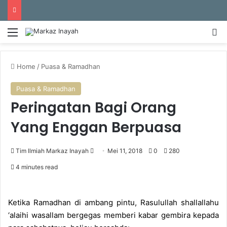
Menu
S
Home
/
Puasa & Ramadhan
Puasa & Ramadhan
Peringatan Bagi Orang
Yang Enggan Berpuasa
Tim Ilmiah Markaz Inayah
S
Mei 11, 2018
0
280
e
4 minutes read
n
d
a
Ketika Ramadhan di ambang pintu, Rasulullah shallallahu
n
‘alaihi wasallam bergegas memberi kabar gembira kepada
e