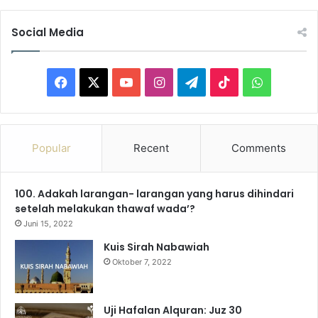
Social Media
Facebook
X
YouTube
Instagram
Telegram
TikTok
WhatsAp
Popular
Recent
Comments
100. Adakah larangan- larangan yang harus dihindari
setelah melakukan thawaf wada’?
Juni 15, 2022
Kuis Sirah Nabawiah
Oktober 7, 2022
Uji Hafalan Alquran: Juz 30