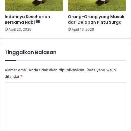
Indahnya Keseharian
Orang-Orang yang Masuk
Bersama Nabi ﷺ
dari Delapan Pintu Surga
April 23, 2026
April 16, 2026
Tinggalkan Balasan
Alamat email Anda tidak akan dipublikasikan.
Ruas yang wajib
ditandai
*
K
o
m
e
n
t