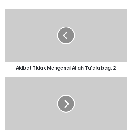
Akibat
Tidak
Mengenal
Allah
Ta'ala bag.
2
Akibat Tidak Mengenal Allah Ta'ala bag. 2
Sabda
Baginda:
Hakekat
Dunia