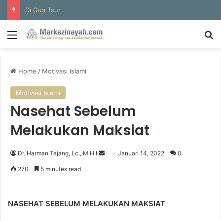
Di Gua Tsur
Menu
Se
Home
/
Motivasi Islami
Motivasi Islami
Nasehat Sebelum
Melakukan Maksiat
Send
Dr. Harman Tajang, Lc., M.H.I
Januari 14, 2022
0
an
270
5 minutes read
email
NASEHAT SEBELUM MELAKUKAN MAKSIAT