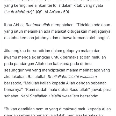
yang kering, melainkan tertulis dalam kitab yang nyata
(
Lauh Mahfudz
)”. (QS. Al An’am : 59).
Ibnu Abbas
Rahimahullah
mengatakan, ”Tidaklah ada daun
yang jatuh melainkan ada malaikat ditugaskan menjaganya
dia tahu kemana jatuhnya dan dibawa kemana oleh angin”.
Jika engkau bersendirian dalam gelapnya malam dan
jiwamu mengajak engkau untuk bermaksiat dan malulah
pada pandangan Allah dan katakana pada dirimu
sesungguhnya yang menciptakan malam melihat apa yang
aku lakukan. Rasulullah
Shallallahu ‘alaihi wasallam
bersabda, “Malulah kalian kepada Allah dengan sebenar-
benarnya”. “Kami sudah malu duhai Rasulullah”, jawab para
sahabat. Nabi
Shallallahu ‘alaihi wasallam
bersabda:
“Bukan demikian namun yang dimaksud malu kepada Allah
dengan sebenar-benarnya adalah menjaga kepala dan