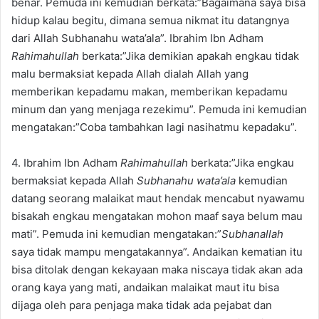
benar. Pemuda ini kemudian berkata:”Bagaimana saya bisa
hidup kalau begitu, dimana semua nikmat itu datangnya
dari Allah Subhanahu wata’ala”. Ibrahim Ibn Adham
Rahimahullah
berkata:”Jika demikian apakah engkau tidak
malu bermaksiat kepada Allah dialah Allah yang
memberikan kepadamu makan, memberikan kepadamu
minum dan yang menjaga rezekimu”. Pemuda ini kemudian
mengatakan:”Coba tambahkan lagi nasihatmu kepadaku”.
4. Ibrahim Ibn Adham
Rahimahullah
berkata:”Jika engkau
bermaksiat kepada Allah
Subhanahu wata’ala
kemudian
datang seorang malaikat maut hendak mencabut nyawamu
bisakah engkau mengatakan mohon maaf saya belum mau
mati”. Pemuda ini kemudian mengatakan:”
Subhanallah
saya tidak mampu mengatakannya”. Andaikan kematian itu
bisa ditolak dengan kekayaan maka niscaya tidak akan ada
orang kaya yang mati, andaikan malaikat maut itu bisa
dijaga oleh para penjaga maka tidak ada pejabat dan