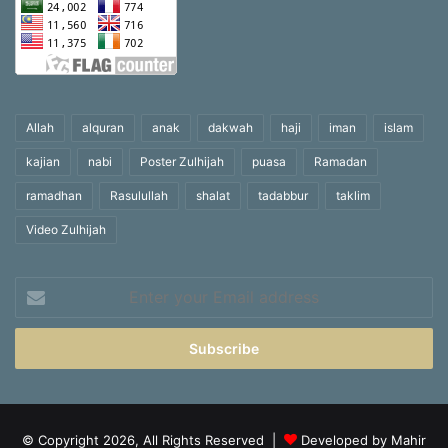
Allah
alquran
anak
dakwah
haji
iman
islam
kajian
nabi
Poster Zulhijah
puasa
Ramadan
ramadhan
Rasulullah
shalat
tadabbur
taklim
Video Zulhijah
Enter
your
Email
address
© Copyright 2026, All Rights Reserved |
Developed by Mahir