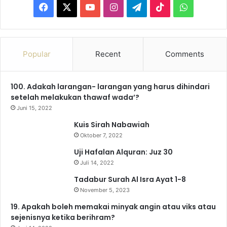
F
X
Y
I
T
T
W
a
o
n
e
i
h
c
u
s
l
k
a
Popular
Recent
Comments
e
T
t
e
T
t
100. Adakah larangan- larangan yang harus dihindari
b
u
a
g
o
s
setelah melakukan thawaf wada’?
o
b
g
r
k
A
Juni 15, 2022
Kuis Sirah Nabawiah
o
e
r
a
p
Oktober 7, 2022
k
a
m
p
Uji Hafalan Alquran: Juz 30
Juli 14, 2022
m
Tadabur Surah Al Isra Ayat 1-8
November 5, 2023
19. Apakah boleh memakai minyak angin atau viks atau
sejenisnya ketika berihram?