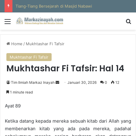
Al-Hajun
Menu
S
Home
/
Mukhtashar Fi Tafsir
Mukhtashar Fi Tafsir
Mukhtashar Fi Tafsir: Hal 14
Tim Ilmiah Markaz Inayah
S
Januari 30, 2026
0
12
e
1 minute read
n
d
Ayat 89
a
n
Ketika datang kepada mereka sebuah kitab dari Allah yang
e
membenarkan kitab yang ada pada mereka, padahal
m