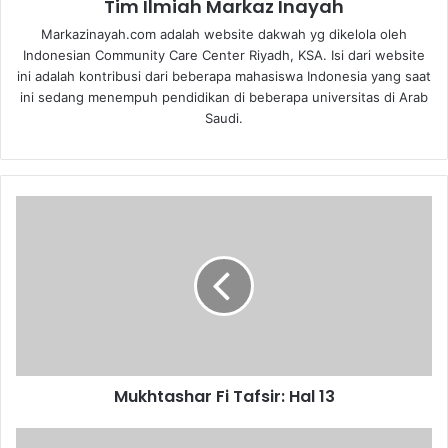
Tim Ilmiah Markaz Inayah
Markazinayah.com adalah website dakwah yg dikelola oleh
Indonesian Community Care Center Riyadh, KSA. Isi dari website
ini adalah kontribusi dari beberapa mahasiswa Indonesia yang saat
ini sedang menempuh pendidikan di beberapa universitas di Arab
Saudi.
M
u
k
h
t
a
s
h
a
Mukhtashar Fi Tafsir: Hal 13
r
F
i
M