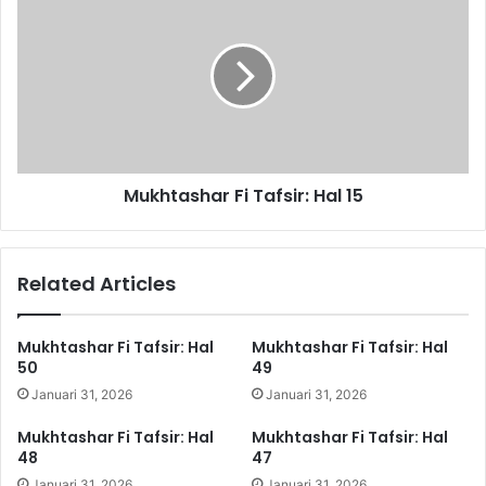
T
u
a
k
f
h
s
t
i
a
r
s
:
h
H
a
Mukhtashar Fi Tafsir: Hal 15
a
r
l
F
1
i
3
T
Related Articles
a
f
s
Mukhtashar Fi Tafsir: Hal
Mukhtashar Fi Tafsir: Hal
i
50
49
r
Januari 31, 2026
Januari 31, 2026
:
H
Mukhtashar Fi Tafsir: Hal
Mukhtashar Fi Tafsir: Hal
a
48
47
l
Januari 31, 2026
Januari 31, 2026