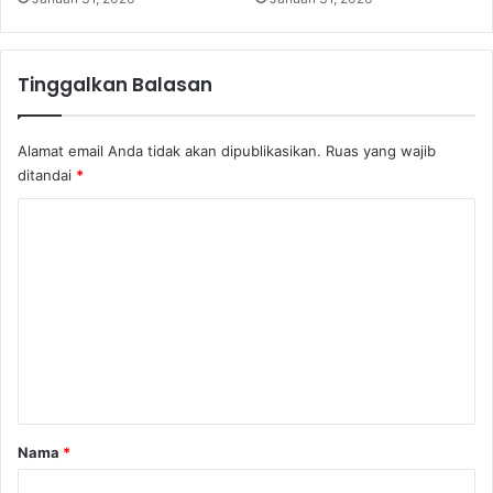
1
5
Tinggalkan Balasan
Alamat email Anda tidak akan dipublikasikan.
Ruas yang wajib
ditandai
*
K
o
m
e
n
t
a
r
Nama
*
*