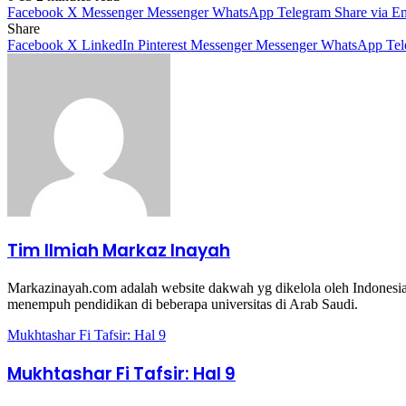
Facebook
X
Messenger
Messenger
WhatsApp
Telegram
Share via E
Share
Facebook
X
LinkedIn
Pinterest
Messenger
Messenger
WhatsApp
Te
Tim Ilmiah Markaz Inayah
Markazinayah.com adalah website dakwah yg dikelola oleh Indonesian
menempuh pendidikan di beberapa universitas di Arab Saudi.
Mukhtashar Fi Tafsir: Hal 9
Mukhtashar Fi Tafsir: Hal 9