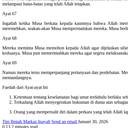
melampaui batas-batas yang telah Allah tetapkan.
Ayat 67
Ingatlah ketika Musa berkata kepada kaumnya bahwa Allah memer
meremehkan, seakan-akan Musa mempermainkan mereka. Musa berlind
Ayat 68
Mereka meminta Musa memohon kepada Allah agar dijelaskan sifat s
keduanya. Musa pun memerintahkan mereka agar segera melaksanaka
Ayat 69
Namun mereka terus memperpanjang pertanyaan dan perdebatan. Mer
memandangnya.
Faedah dari Ayat-ayat Ini
Ketentuan tentang keselamatan bagi umat terdahulu berlaku seb
Terkadang Allah menyegerakan hukuman di dunia atas sebagian 
Orang yang mempersulit diri dalam perkara yang telah Allah la
Tim Ilmiah Markaz Inayah
Send an email
Januari 30, 2026
0
13
2 minutes read