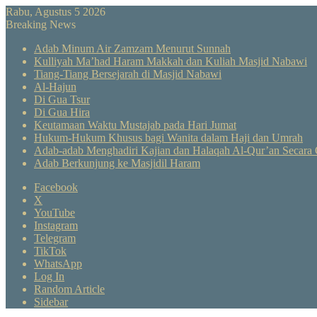
Rabu, Agustus 5 2026
Breaking News
Adab Minum Air Zamzam Menurut Sunnah
Kulliyah Ma’had Haram Makkah dan Kuliah Masjid Nabawi
Tiang-Tiang Bersejarah di Masjid Nabawi
Al-Hajun
Di Gua Tsur
Di Gua Hira
Keutamaan Waktu Mustajab pada Hari Jumat
Hukum-Hukum Khusus bagi Wanita dalam Haji dan Umrah
Adab-adab Menghadiri Kajian dan Halaqah Al-Qur’an Secara 
Adab Berkunjung ke Masjidil Haram
Facebook
X
YouTube
Instagram
Telegram
TikTok
WhatsApp
Log In
Random Article
Sidebar