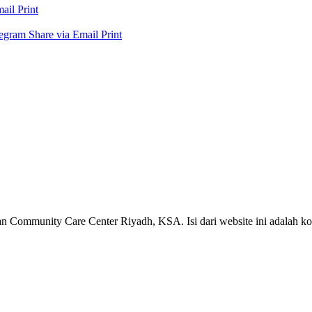
mail
Print
legram
Share via Email
Print
 Community Care Center Riyadh, KSA. Isi dari website ini adalah kon