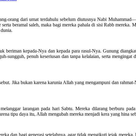
rang-orang dari umat terdahulu sebelum diutusnya Nabi Muhammad—b
 serta beramal saleh, maka bagi mereka pahala di sisi Rabb mereka. 
 dunia.
ntuk beriman kepada-Nya dan kepada para rasul-Nya. Gunung diangkat di
guh-sungguh, penuh keseriusan dan tanpa kelalaian, serta mengingat 
tersebut. Jika bukan karena karunia Allah yang mengampuni dan rahmat-
g melanggar larangan pada hari Sabtu. Mereka dilarang berburu pad
arena tipu daya itu, Allah mengubah mereka menjadi kera yang hina s
mereka dan bagi generasi setelahnya, agar tidak mengikuti jejak mereka