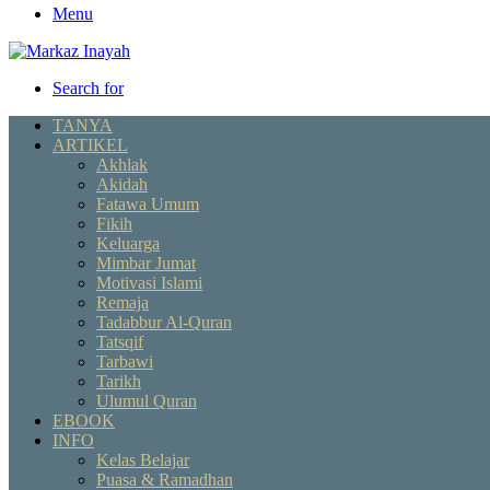
Menu
Search for
TANYA
ARTIKEL
Akhlak
Akidah
Fatawa Umum
Fikih
Keluarga
Mimbar Jumat
Motivasi Islami
Remaja
Tadabbur Al-Quran
Tatsqif
Tarbawi
Tarikh
Ulumul Quran
EBOOK
INFO
Kelas Belajar
Puasa & Ramadhan