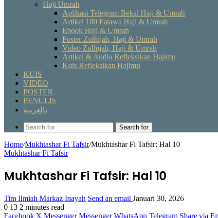
Haji Umrah
Aplikasi Telegram Bekal Haji & Umrah
Artikel 100 Fatawa Haji & Umrah
Ebook Haji & Umrah
Poster Zulhijah, Haji & Umrah
Video Zulhijah, Haji & Umrah
Artikel & Audio Refleksikan Hajimu
Kuis Refleksikan Hajimu
KUIS
VIDEO
POSTER
PENULIS
بالعربية
Search for
Home
/
Mukhtashar Fi Tafsir
/
Mukhtashar Fi Tafsir: Hal 10
Mukhtashar Fi Tafsir
Mukhtashar Fi Tafsir: Hal 10
Tim Ilmiah Markaz Inayah
Send an email
Januari 30, 2026
0
13
2 minutes read
Facebook
X
Messenger
Messenger
WhatsApp
Telegram
Share via E