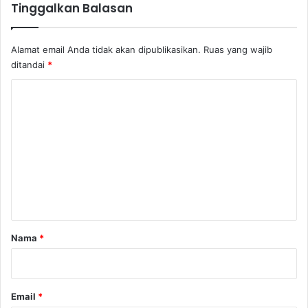
Tinggalkan Balasan
Alamat email Anda tidak akan dipublikasikan.
Ruas yang wajib
ditandai
*
K
o
m
e
n
t
a
r
Nama
*
*
Email
*