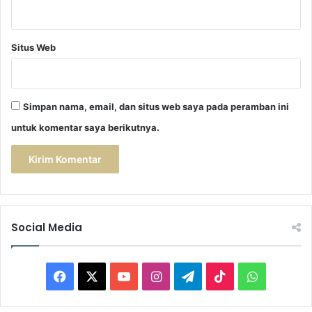
Situs Web
Simpan nama, email, dan situs web saya pada peramban ini
untuk komentar saya berikutnya.
Social Media
F
X
Y
I
T
T
W
a
o
n
e
i
h