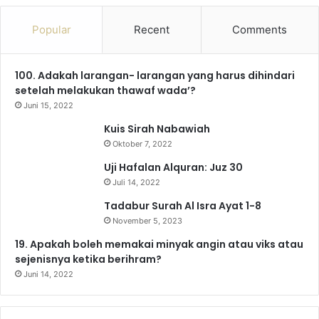
c
u
s
l
k
a
Popular
Recent
Comments
e
T
t
e
T
t
100. Adakah larangan- larangan yang harus dihindari
b
u
a
g
o
s
setelah melakukan thawaf wada’?
o
b
g
r
k
A
Juni 15, 2022
Kuis Sirah Nabawiah
o
e
r
a
p
Oktober 7, 2022
k
a
m
p
Uji Hafalan Alquran: Juz 30
Juli 14, 2022
m
Tadabur Surah Al Isra Ayat 1-8
November 5, 2023
19. Apakah boleh memakai minyak angin atau viks atau
sejenisnya ketika berihram?
Juni 14, 2022