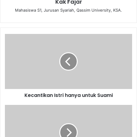
Kak Fajar
Mahasiswa S1, Jurusan Syariah, Qassim University, KSA.
K
e
c
a
n
t
i
k
a
Kecantikan Istri hanya untuk Suami
n
I
s
I
t
s
r
l
i
a
h
m