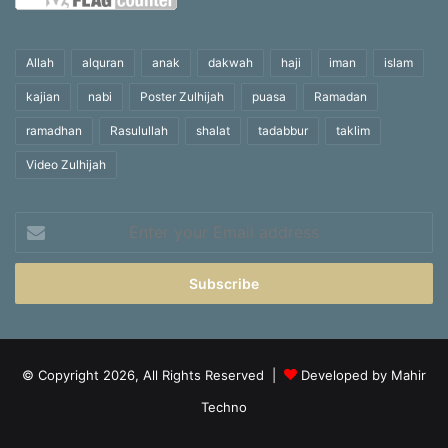
Allah
alquran
anak
dakwah
haji
iman
islam
kajian
nabi
Poster Zulhijah
puasa
Ramadan
ramadhan
Rasulullah
shalat
tadabbur
taklim
Video Zulhijah
Enter
your
Email
address
© Copyright 2026, All Rights Reserved |
Developed by Mahir
Techno