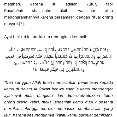
matahari, karena itu adalah kufur, tapi
Rasulullah shallallahu alaihi wasallam tetap
mengharamkannya karena bersamaan dengan ritual orang
musyrik
[7]
.
Ayat berikut ini perlu kita renungkan kembali:
وَقَدۡ نَزَّلَ عَلَيۡكُمۡ فِي ٱلۡكِتَٰبِ أَنۡ إِذَا سَمِعۡتُمۡ ءَايَٰتِ ٱللَّهِ
يُكۡفَرُ بِهَا وَيُسۡتَهۡزَأُ بِهَا فَلَا تَقۡعُدُواْ مَعَهُمۡ حَتَّىٰ يَخُوضُواْ فِي حَدِيثٍ
غَيۡرِهِۦٓ إِنَّكُمۡ إِذٗا مِّثۡلُهُمۡۗ إِنَّ ٱللَّهَ جَامِعُ ٱلۡمُنَٰفِقِينَ
وَٱلۡكَٰفِرِينَ فِي جَهَنَّمَ جَمِيعًا ١٤٠
“Dan sungguh Allah telah menurunkan penjelasan kepada
kamu di dalam Al Quran bahwa apabila kamu mendengar
ayat-ayat Allah diingkari dan diperolok-olokkan (oleh
orang-orang kafir), maka janganlah kamu duduk beserta
mereka, sehingga mereka memasuki pembicaraan yang
lain. Karena sesungguhnya (kalau kamu berbuat demikian),