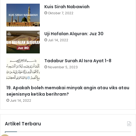
Kuis Sirah Nabawiah
o
e
r
a
p
Oktober 7, 2022
k
a
m
p
m
Uji Hafalan Alquran: Juz 30
Juli 14, 2022
Tadabur Surah Al Isra Ayat 1-8
November 5, 2023
19. Apakah boleh memakai minyak angin atau viks atau
sejenisnya ketika berihram?
Juni 14, 2022
Artikel Terbaru