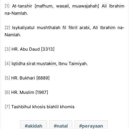
[1]
At-tanshir [mafhum, wasail, muawajahah] Ali Ibrahim
na-Namlah.
[2]
Isykaliyatul mushthalah fil fikril arabi, Ali Ibrahim na-
Namlah.
[3]
HR. Abu Daud [3313]
[4]
Iqtidha sirat mustakim, Ibnu Taimiyah.
[5]
HR. Bukhari [6889]
[6]
HR. Muslim [1967]
[7]
Tashbihul khosis biahlil khomis
akidah
natal
perayaan