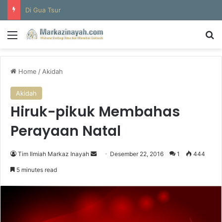
Di Gua Tsur
Menu
S
Home
/
Akidah
Akidah
Hiruk-pikuk Membahas
Perayaan Natal
Tim Ilmiah Markaz Inayah
S
Desember 22, 2016
1
444
e
5 minutes read
n
d
a
n