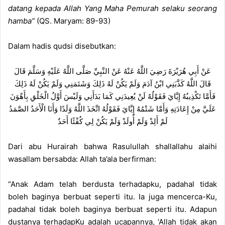
datang kepada Allah Yang Maha Pemurah selaku seorang
hamba”
(QS. Maryam: 89-93)
Dalam hadis qudsi disebutkan:
عَنْ أَبِي هُرَيْرَةَ رَضِيَ اللَّهُ عَنْهُ عَنْ النَّبِيِّ صَلَّى اللَّهُ عَلَيْهِ وَسَلَّمَ قَالَ
قَالَ اللَّهُ كَذَّبَنِي ابْنُ آدَمَ وَلَمْ يَكُنْ لَهُ ذَلِكَ وَشَتَمَنِي وَلَمْ يَكُنْ لَهُ ذَلِكَ
فَأَمَّا تَكْذِيبُهُ إِيَّايَ فَقَوْلُهُ لَنْ يُعِيدَنِي كَمَا بَدَأَنِي وَلَيْسَ أَوَّلُ الْخَلْقِ بِأَهْوَنَ
عَلَيَّ مِنْ إِعَادَتِهِ وَأَمَّا شَتْمُهُ إِيَّايَ فَقَوْلُهُ اتَّخَذَ اللَّهُ وَلَدًا وَأَنَا الْأَحَدُ الصَّمَدُ
لَمْ أَلِدْ وَلَمْ أُولَدْ وَلَمْ يَكُنْ لِي كُفْئًا أَحَدٌ
Dari abu Hurairah bahwa Rasulullah shallallahu alaihi
wasallam bersabda: Allah ta’ala berfirman:
“Anak Adam telah berdusta terhadapku, padahal tidak
boleh baginya berbuat seperti itu. Ia juga mencerca-Ku,
padahal tidak boleh baginya berbuat seperti itu. Adapun
dustanya terhadapKu adalah ucapannya, ‘Allah tidak akan