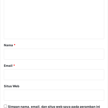
o
m
e
n
t
a
r
Nama
*
*
Email
*
Situs Web
Simpan nama, email, dan situs web saya pada peramban ini