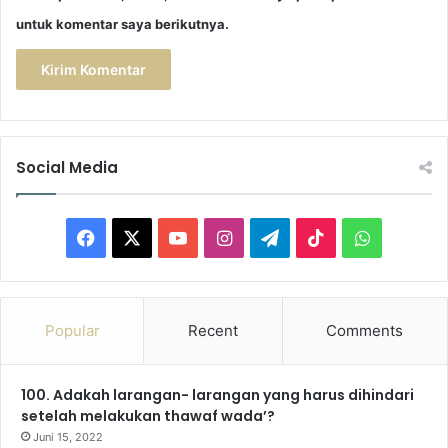
untuk komentar saya berikutnya.
Social Media
F
X
Y
I
T
T
W
a
o
n
e
i
h
c
u
s
l
k
a
Popular
Recent
Comments
e
T
t
e
T
t
100. Adakah larangan- larangan yang harus dihindari
b
u
a
g
o
s
setelah melakukan thawaf wada’?
o
b
g
r
k
A
Juni 15, 2022