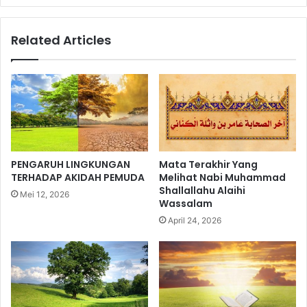
h
n
a
c
Related Articles
h
i
(
n
B
t
a
a
g
i
.
4
)
PENGARUH LINGKUNGAN
Mata Terakhir Yang
TERHADAP AKIDAH PEMUDA
Melihat Nabi Muhammad
Shallallahu Alaihi
Mei 12, 2026
Wassalam
April 24, 2026