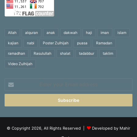
Allah
alquran
anak
dakwah
haji
iman
islam
kajian
nabi
Poster Zulhijah
puasa
Ramadan
ramadhan
Rasulullah
shalat
tadabbur
taklim
Video Zulhijah
Enter
your
Email
address
© Copyright 2026, All Rights Reserved |
Developed by Mahir