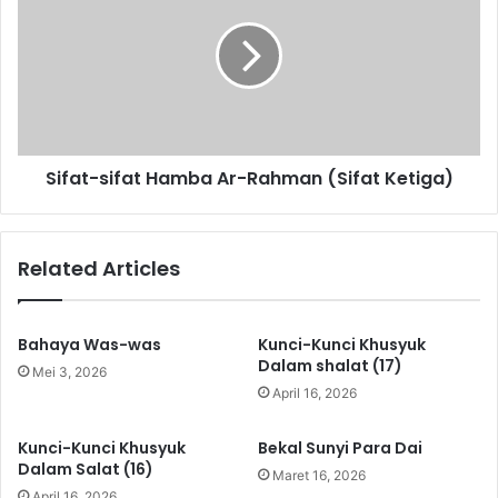
i
f
r
a
i
t
n
-
d
s
u
i
k
f
Sifat-sifat Hamba Ar-Rahman (Sifat Ketiga)
a
a
n
t
S
H
u
a
Related Articles
r
m
g
b
a
a
A
Bahaya Was-was
Kunci-Kunci Khusyuk
r
Dalam shalat (17)
Mei 3, 2026
-
April 16, 2026
R
a
Kunci-Kunci Khusyuk
Bekal Sunyi Para Dai
h
Dalam Salat (16)
Maret 16, 2026
m
April 16, 2026