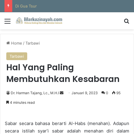
Di Gua Tsur
Menu
S
Home
/
Tarbawi
Tarbawi
Hal Yang Paling
Membutuhkan Kesabaran
Dr. Harman Tajang, Lc., M.H.I
S
Januari 9, 2023
0
95
e
4 minutes read
n
d
a
Sabar secara bahasa berarti Al-Habs (menahan). Adapun
n
secara istilah syar’i sabar adalah menahan diri dalam