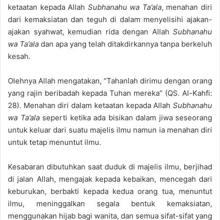
e
ketaatan kepada Allah
Subhanahu wa Ta’ala
, menahan diri
m
dari kemaksiatan dan teguh di dalam menyelisihi ajakan-
a
ajakan syahwat, kemudian rida dengan Allah
Subhanahu
i
wa Ta’ala
dan apa yang telah ditakdirkannya tanpa berkeluh
l
kesah.
Olehnya Allah mengatakan, “Tahanlah dirimu dengan orang
yang rajin beribadah kepada Tuhan mereka” (QS. Al-Kahfi:
28). Menahan diri dalam ketaatan kepada Allah
Subhanahu
wa Ta’ala
seperti ketika ada bisikan dalam jiwa seseorang
untuk keluar dari suatu majelis ilmu namun ia menahan diri
untuk tetap menuntut ilmu.
Kesabaran dibutuhkan saat duduk di majelis ilmu, berjihad
di jalan Allah, mengajak kepada kebaikan, mencegah dari
keburukan, berbakti kepada kedua orang tua, menuntut
ilmu, meninggalkan segala bentuk kemaksiatan,
menggunakan hijab bagi wanita, dan semua sifat-sifat yang