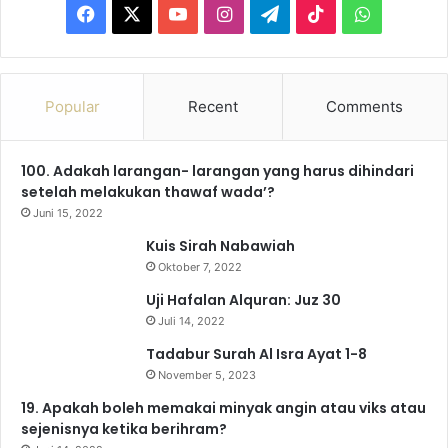
F
X
Y
I
T
T
W
a
o
n
e
i
h
c
u
s
l
k
a
Popular
Recent
Comments
e
T
t
e
T
t
100. Adakah larangan- larangan yang harus dihindari
b
u
a
g
o
s
setelah melakukan thawaf wada’?
o
b
g
r
k
A
Juni 15, 2022
Kuis Sirah Nabawiah
o
e
r
a
p
Oktober 7, 2022
k
a
m
p
Uji Hafalan Alquran: Juz 30
Juli 14, 2022
m
Tadabur Surah Al Isra Ayat 1-8
November 5, 2023
19. Apakah boleh memakai minyak angin atau viks atau
sejenisnya ketika berihram?