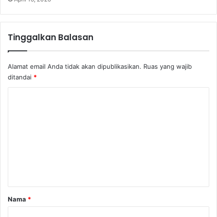
a
n
(
S
Tinggalkan Balasan
i
f
a
Alamat email Anda tidak akan dipublikasikan.
Ruas yang wajib
t
ditandai
*
K
e
K
t
o
i
m
g
a
e
)
n
t
a
r
Nama
*
*