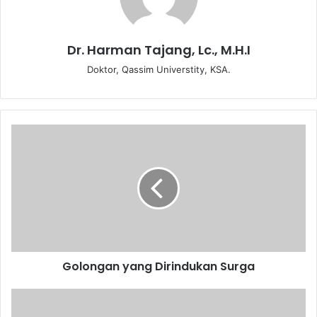
Dr. Harman Tajang, Lc., M.H.I
Doktor, Qassim Universtity, KSA.
G
o
l
o
n
g
a
n
y
Golongan yang Dirindukan Surga
a
n
g
S
D
i