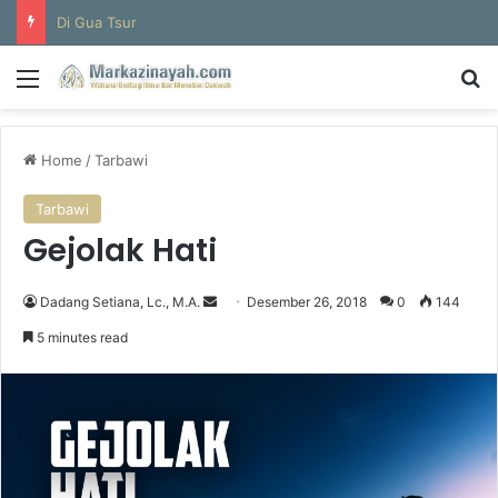
Di Gua Tsur
Menu
S
Home
/
Tarbawi
Tarbawi
Gejolak Hati
Dadang Setiana, Lc., M.A.
S
Desember 26, 2018
0
144
e
5 minutes read
n
d
a
n
e
m