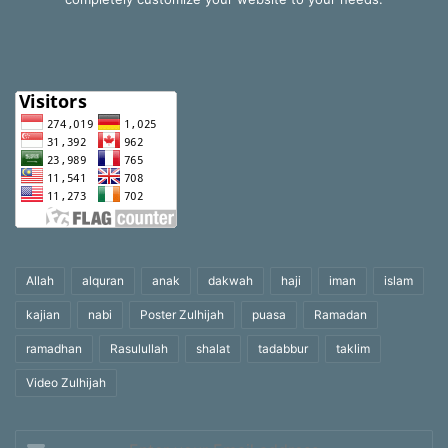
Allah
alquran
anak
dakwah
haji
iman
islam
kajian
nabi
Poster Zulhijah
puasa
Ramadan
ramadhan
Rasulullah
shalat
tadabbur
taklim
Video Zulhijah
Enter