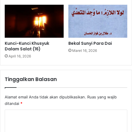
Kunci-Kunci Khusyuk
Bekal Sunyi Para Dai
Dalam Salat (16)
Maret 16, 2026
April 16, 2026
Tinggalkan Balasan
Alamat email Anda tidak akan dipublikasikan.
Ruas yang wajib
ditandai
*
K
o
m