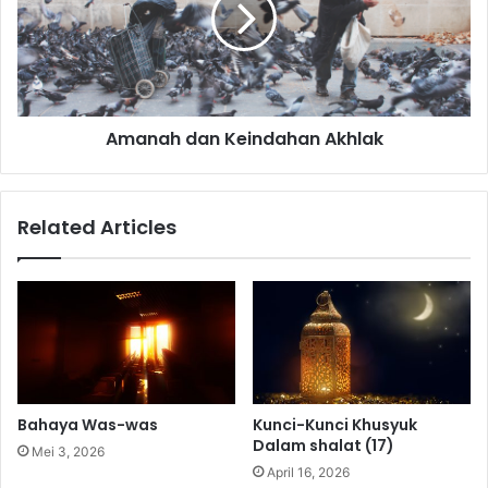
a
h
d
a
n
Amanah dan Keindahan Akhlak
K
e
i
n
Related Articles
d
a
h
a
n
A
k
h
l
Bahaya Was-was
Kunci-Kunci Khusyuk
a
Dalam shalat (17)
Mei 3, 2026
k
April 16, 2026