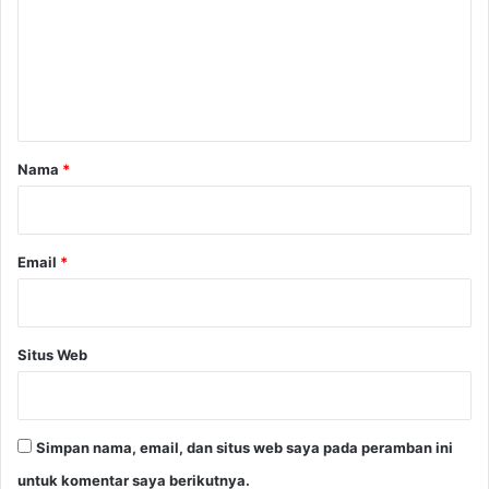
e
n
t
a
r
Nama
*
*
Email
*
Situs Web
Simpan nama, email, dan situs web saya pada peramban ini
untuk komentar saya berikutnya.