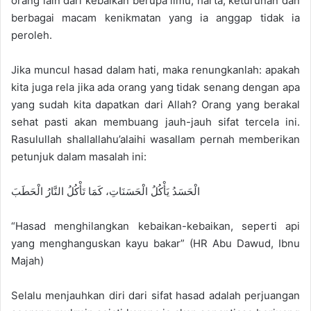
orang lain dari kebaikan berupa ilmu, harta, keturunan dan
berbagai macam kenikmatan yang ia anggap tidak ia
peroleh.
Jika muncul hasad dalam hati, maka renungkanlah: apakah
kita juga rela jika ada orang yang tidak senang dengan apa
yang sudah kita dapatkan dari Allah? Orang yang berakal
sehat pasti akan membuang jauh-jauh sifat tercela ini.
Rasulullah shallallahu’alaihi wasallam pernah memberikan
petunjuk dalam masalah ini:
الْحَسَدُ يَأْكُلُ الْحَسَنَاتِ، كَمَا تَأْكُلُ النَّارُ الْحَطَبَ
“Hasad menghilangkan kebaikan-kebaikan, seperti api
yang menghanguskan kayu bakar” (HR Abu Dawud, Ibnu
Majah)
Selalu menjauhkan diri dari sifat hasad adalah perjuangan