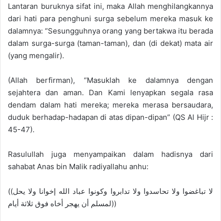
Lantaran buruknya sifat ini, maka Allah menghilangkannya
dari hati para penghuni surga sebelum mereka masuk ke
dalamnya: “Sesungguhnya orang yang bertakwa itu berada
dalam surga-surga (taman-taman), dan (di dekat) mata air
(yang mengalir).
(Allah berfirman), “Masuklah ke dalamnya dengan
sejahtera dan aman. Dan Kami lenyapkan segala rasa
dendam dalam hati mereka; mereka merasa bersaudara,
duduk berhadap-hadapan di atas dipan-dipan” (QS Al Hijr :
45-47).
Rasulullah juga menyampaikan dalam hadisnya dari
sahabat Anas bin Malik radiyallahu anhu:
((لا تباغضوا ولا تحاسدوا ولا تدابروا وكونوا عباد الله إخوانا ولا يحل
لمسلم أن يهجر أخاه فوق ثلاثة أيام))