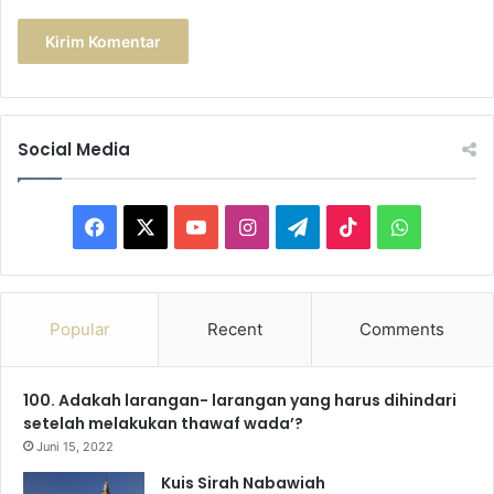
Social Media
F
X
Y
I
T
T
W
a
o
n
e
i
h
c
u
s
l
k
a
Popular
Recent
Comments
e
T
t
e
T
t
100. Adakah larangan- larangan yang harus dihindari
b
u
a
g
o
s
setelah melakukan thawaf wada’?
o
b
g
r
k
A
Juni 15, 2022
Kuis Sirah Nabawiah
o
e
r
a
p