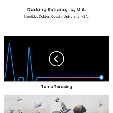
Dadang Setiana, Lc., M.A.
Kandidat Doktor, Qassim University, KSA.
T
a
m
u
T
e
r
a
s
Tamu Terasing
i
n
g
A
m
a
n