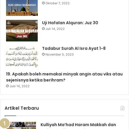
Oktober 7, 2022
k
a
m
p
m
Uji Hafalan Alquran: Juz 30
Juli 14, 2022
Tadabur Surah Al Isra Ayat 1-8
November 5, 2023
19. Apakah boleh memakai minyak angin atau viks atau
sejenisnya ketika berihram?
Juni 14, 2022
Artikel Terbaru
Kulliyah Ma’had Haram Makkah dan