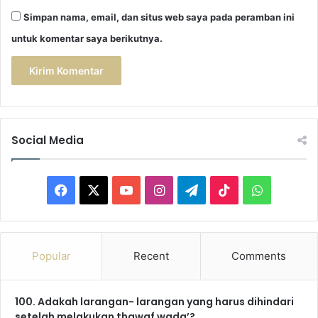
Simpan nama, email, dan situs web saya pada peramban ini
untuk komentar saya berikutnya.
Social Media
Facebook
X
YouTube
Instagram
Telegram
TikTok
WhatsAp
Popular
Recent
Comments
100. Adakah larangan- larangan yang harus dihindari
setelah melakukan thawaf wada’?