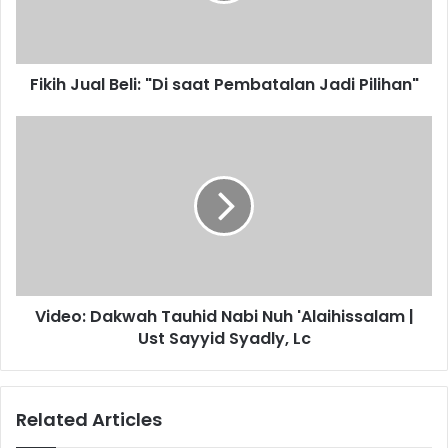
Jadi
Pilihan"
Fikih Jual Beli: "Di saat Pembatalan Jadi Pilihan"
Video:
Dakwah
Tauhid
Nabi
Nuh
'Alaihissalam
|
Ust
Sayyid
Video: Dakwah Tauhid Nabi Nuh 'Alaihissalam |
Syadly,
Lc
Ust Sayyid Syadly, Lc
Related Articles