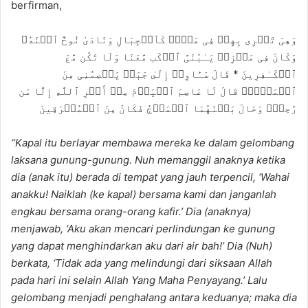
berfirman,
وَهِیَ تَجۡرِی بِهِمۡ فِی مَوۡجࣲ كَٱلۡجِبَالِ وَنَادَىٰ نُوحٌ ٱبۡنَهُۥ
وَكَانَ فِی مَعۡزِلࣲ یَـٰبُنَیَّ ٱرۡكَب مَّعَنَا وَلَا تَكُن مَّعَ
ٱلۡكَـٰفِرِینَ * قَالَ سَـَٔاوِیۤ إِلَىٰ جَبَلࣲ یَعۡصِمُنِی مِنَ
ٱلۡمَاۤءِۚ قَالَ لَا عَاصِمَ ٱلۡیَوۡمَ مِنۡ أَمۡرِ ٱللَّهِ إِلَّا مَن
رَّحِمَۚ وَحَالَ بَیۡنَهُمَا ٱلۡمَوۡجُ فَكَانَ مِنَ ٱلۡمُغۡرَقِینَ
“K
apal itu berlayar membawa mereka ke dalam gelombang
laksana gunung-gunung. Nuh memanggil anaknya
ketika
dia (anak itu) berada di tempat yang jauh terpencil, ‘
Wahai
anakku! Naiklah (ke kapal) bersama kami dan janganlah
engkau bersama orang-orang kafir.’
Dia (anaknya)
menjawab, ‘
Aku akan mencari perlindungan ke gunung
yang dapat menghindarkan aku dari air bah!’
Dia
(Nuh)
berkata, ‘
Tidak ada yang melindungi dari siksaan Allah
pada hari ini selain Allah Y
ang Maha Penyayang.’
Lalu
gelombang menjadi penghalang antara keduanya; maka dia