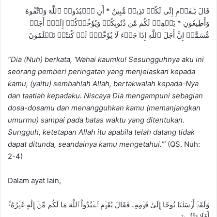
قَالَ یَـٰقَوۡمِ إِنِّی لَكُمۡ نَذِیرࣱ مُّبِینٌ * أَنِ ٱعۡبُدُوا۟ ٱللَّهَ وَٱتَّقُوهُ
وَأَطِیعُونِ * یَغۡفِرۡ لَكُم مِّن ذُنُوبِكُمۡ وَیُؤَخِّرۡكُمۡ إِلَىٰۤ أَجَلࣲ
مُّسَمًّىۚ إِنَّ أَجَلَ ٱللَّهِ إِذَا جَاۤءَ لَا یُؤَخَّرُۚ لَوۡ كُنتُمۡ تَعۡلَمُونَ
“
Dia (Nuh) berkata, ‘
Wahai kaumku! Sesungguhnya aku ini
seorang pemberi peringatan yang menjelaskan kepada
kamu, (yaitu) sembahlah Allah, bertakwalah kepada-Nya
dan taatlah kepadaku. Niscaya Dia mengampuni sebagian
dosa-dosamu dan menangguhkan kamu (memanjangkan
umurmu) sampai pada batas waktu yang ditentukan.
Sungguh, ketetapan Allah itu apabila telah datang tidak
dapat ditunda, seandainya kamu mengetahui.’
”
(QS. Nuh:
2-4)
Dalam ayat lain,
وَلَقَدۡ أَرۡسَلۡنَا نُوحًا إِلَىٰ قَوۡمِهِۦ فَقَالَ يَٰقَوۡمِ ٱعۡبُدُواْ ٱللَّهَ مَا لَكُم مِّنۡ إِلَٰهٍ غَيۡرُهُۥٓۚ
أَفَلَا تَتَّقُونَ