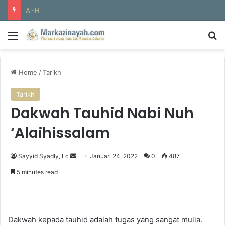
Al-Hajun
Menu
Se
Home
/
Tarikh
Tarikh
Dakwah Tauhid Nabi Nuh
‘Alaihissalam
Send
Sayyid Syadly, Lc
Januari 24, 2022
0
487
an
5 minutes read
email
Dakwah kepada tauhid adalah tugas yang sangat mulia.