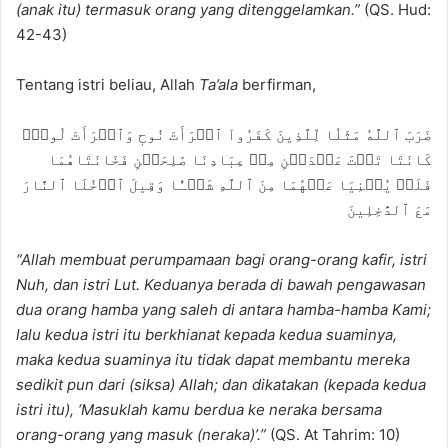
(anak itu) termasuk orang yang ditenggelamkan.”
(QS. Hud:
42-43)
Tentang istri beliau, Allah
Ta’ala
berfirman,
ضَرَبَ ٱللَّهُ مَثَلٗا لِّلَّذِينَ كَفَرُواْ ٱمۡرَأَتَ نُوحٖ وَٱمۡرَأَتَ لُوطٖۖ
كَانَتَا تَحۡتَ عَبۡدَيۡنِ مِنۡ عِبَادِنَا صَٰلِحَيۡنِ فَخَانَتَاهُمَا
فَلَمۡ يُغۡنِيَا عَنۡهُمَا مِنَ ٱللَّهِ شَيۡـٔٗا وَقِيلَ ٱدۡخُلَا ٱلنَّارَ
مَعَ ٱلدَّٰخِلِينَ
“
Allah membuat perumpamaan bagi orang-orang kafir, istri
Nuh, dan istri Lut. Keduanya berada di bawah pengawasan
dua orang hamba yang saleh di antara hamba-hamba Kami;
lalu kedua istri itu berkhianat kepada kedua suaminya,
maka kedua suaminya itu tidak dapat membantu mereka
sedikit pun dari (siksa) Allah; dan dikatakan (kepada kedua
istri itu), ‘Masuklah kamu berdua ke neraka bersama
orang-orang yang masuk (neraka)’.”
(QS. At Tahrim: 10)