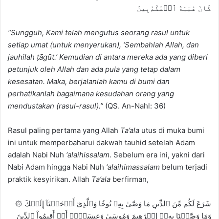
كَانَ عَٰقِبَةُ ٱلۡمُكَذِّبِينَ
“S
ungguh, Kami telah mengutus seorang rasul untuk
setiap umat (untuk menyerukan), ‘
Sembahlah Allah, dan
jauhilah ṭāgūt.’
K
emudian di antara mereka ada yang diberi
petunjuk oleh Allah dan ada pula yang tetap dalam
kesesatan. Maka,
berjalanlah kamu di bumi dan
perhatikanlah bagaimana kesudahan orang yang
mendustakan (rasul-rasul).”
(QS. An-Nahl: 36)
Rasul paling pertama yang Allah
Ta’ala
utus di muka bumi
ini untuk memperbaharui dakwah tauhid setelah Adam
adalah Nabi Nuh
‘alaihissalam
. Sebelum era ini, yakni dari
Nabi Adam hingga Nabi Nuh
‘alaihimassalam
belum terjadi
praktik kesyirikan. Allah
Ta’ala
berfirman,
۞ شَرَعَ لَكُم مِّنَ ٱلدِّينِ مَا وَصَّىٰ بِهِۦ نُوحٗا وَٱلَّذِيٓ أَوۡحَيۡنَآ إِلَيۡكَ
وَمَا وَصَّيۡنَا بِهِۦٓ إِبۡرَٰهِيمَ وَمُوسَىٰ وَعِيسَىٰٓۖ أَنۡ أَقِيمُواْ ٱلدِّينَ