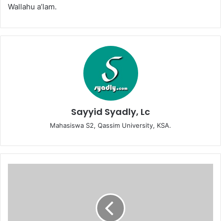
Wallahu a’lam.
Sayyid Syadly, Lc
Mahasiswa S2, Qassim University, KSA.
Fikih
Jual
Beli:
"Di
saat
Pembatalan