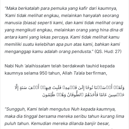
“
Maka berkatalah para pemuka yang kafir dari kaumnya,
‘
Kami tidak melihat engkau, melainkan hanyalah seorang
manusia (biasa) seperti kami, dan kami tidak melihat orang
yang mengikuti engkau, melainkan orang yang hina dina di
antara kami yang lekas percaya. Kami tidak melihat kamu
memiliki suatu kelebihan apa pun atas kami, bahkan kami
menganggap kamu adalah orang pendusta.”
(QS. Hud: 27)
Nabi Nuh
‘alaihissalam
telah berdakwah tauhid kepada
kaumnya selama 950 tahun, Allah
Ta’ala
berfirman,
وَلَقَدۡ أَرۡسَلۡنَا نُوحًا إِلَىٰ قَوۡمِهِۦ فَلَبِثَ فِيهِمۡ أَلۡفَ سَنَةٍ إِلَّا
خَمۡسِينَ عَامٗا فَأَخَذَهُمُ ٱلطُّوفَانُ وَهُمۡ ظَٰلِمُونَ
“S
ungguh, Kami telah mengutus Nuh kepada kaumnya,
maka dia tinggal bersama mereka seribu tahun kurang lima
puluh tahun. Kemudian mereka dilanda banjir besar,