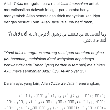
Allah
Ta’ala
mengutus para rasul
‘alaihimussalam
untuk
merealisasikan dakwah ini agar para hamba hanya
menyembah Allah semata dan tidak menyekutukan-Nya
dengan sesuatu pun. Allah
Jalla Jalaluhu
berfirman,
وَمَآ أَرۡسَلۡنَا مِن قَبۡلِكَ مِن رَّسُولٍ إِلَّا نُوحِيٓ إِلَيۡهِ أَنَّهُۥ لَآ إِلَٰهَ إِلَّآ
أَنَا۠ فَٱعۡبُدُونِ
“
Kami tidak mengutus seorang rasul pun sebelum engkau
(Muhammad), melainkan Kami wahyukan kepadanya,
bahwa tidak ada Tuhan (yang berhak disembah) melainkan
Aku, maka sembahlah Aku.”
(QS. Al-Anbiya’: 25)
Dalam ayat yang lain, Allah
‘Azza wa Jalla
menerangkan,
وَلَقَدۡ بَعَثۡنَا فِي كُلِّ أُمَّةٖ رَّسُولًا أَنِ ٱعۡبُدُواْ ٱللَّهَ
وَٱجۡتَنِبُواْ ٱلطَّٰغُوتَۖ فَمِنۡهُم مَّنۡ هَدَى ٱللَّهُ وَمِنۡهُم مَّنۡ
حَقَّتۡ عَلَيۡهِ ٱلضَّلَٰلَةُۚ فَسِيرُواْ فِي ٱلۡأَرۡضِ فَٱنظُرُواْ كَيۡفَ