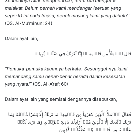
S
eandainya Allah menghendaki, tentu Dia mengutus
malaikat. Belum pernah kami mendengar (seruan yang
seperti) ini pada (masa) nenek moyang kami yang dahulu’
.”
(QS. Al-Mu’minun: 24)
Dalam ayat lain,
قَالَ ٱلۡمَلَأُ مِن قَوۡمِهِۦٓ إِنَّا لَنَرَىٰكَ فِي ضَلَٰلٖ مُّبِينٖ
“
Pemuka-pemuka kaumnya berkata, ‘
Sesungguhnya kami
memandang kamu benar-benar berada dalam kesesatan
yang nyata.'”
(QS. Al-A’raf: 60)
Dalam ayat lain yang semisal dengannya disebutkan,
فَقَالَ ٱلۡمَلَأُ ٱلَّذِينَ كَفَرُواْ مِن قَوۡمِهِۦ مَا نَرَىٰكَ إِلَّا بَشَرٗا مِّثۡلَنَا وَمَا
نَرَىٰكَ ٱتَّبَعَكَ إِلَّا ٱلَّذِينَ هُمۡ أَرَاذِلُنَا بَادِيَ ٱلرَّأۡيِ وَمَا نَرَىٰ لَكُمۡ
عَلَيۡنَا مِن فَضۡلِۭ بَلۡ نَظُنُّكُمۡ كَٰذِبِينَ