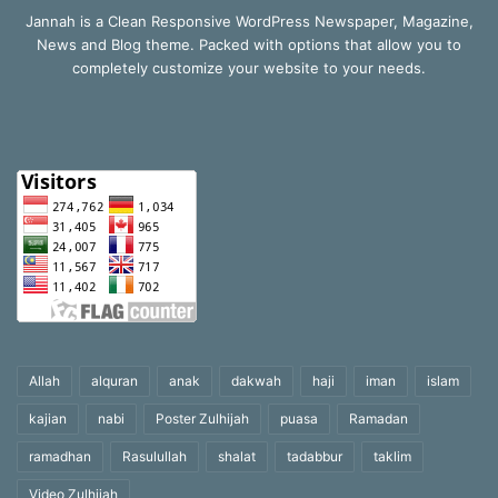
Jannah is a Clean Responsive WordPress Newspaper, Magazine,
News and Blog theme. Packed with options that allow you to
completely customize your website to your needs.
Allah
alquran
anak
dakwah
haji
iman
islam
kajian
nabi
Poster Zulhijah
puasa
Ramadan
ramadhan
Rasulullah
shalat
tadabbur
taklim
Video Zulhijah