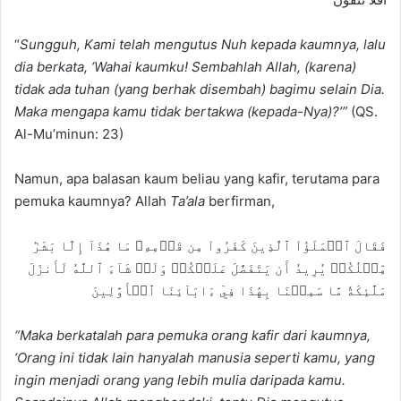
“
S
ungguh, Kami telah mengutus Nuh kepada kaumnya, lalu
dia berkata, ‘
Wahai kaumku! Sembahlah Allah, (karena)
tidak ada tuhan (yang berhak disembah) bagimu selain Dia.
Maka mengapa kamu tidak bertakwa (kepada-Nya)?’
”
(QS.
Al-Mu’minun: 23)
Namun, apa balasan kaum beliau yang kafir, terutama para
pemuka kaumnya? Allah
Ta’ala
berfirman,
فَقَالَ ٱلۡمَلَؤُاْ ٱلَّذِينَ كَفَرُواْ مِن قَوۡمِهِۦ مَا هَٰذَآ إِلَّا بَشَرٞ
مِّثۡلُكُمۡ يُرِيدُ أَن يَتَفَضَّلَ عَلَيۡكُمۡ وَلَوۡ شَآءَ ٱللَّهُ لَأَنزَلَ
مَلَٰٓئِكَةٗ مَّا سَمِعۡنَا بِهَٰذَا فِيٓ ءَابَآئِنَا ٱلۡأَوَّلِينَ
“
Maka berkatalah para pemuka orang kafir dari kaumnya,
‘
Orang ini tidak lain hanyalah manusia seperti kamu, yang
ingin menjadi orang yang lebih mulia daripada kamu.