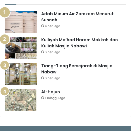
Adab Minum Air Zamzam Menurut
Sunnah
4 hari ago
Kulliyah Ma’had Haram Makkah dan
Kuliah Masjid Nabawi
6 hari ago
Tiang-Tiang Bersejarah di Masjid
Nabawi
6 hari ago
Al-Hajun
1 minggu ago