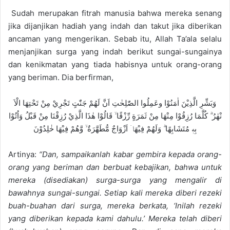
Sudah merupakan fitrah manusia bahwa mereka senang
jika dijanjikan hadiah yang indah dan takut jika diberikan
ancaman yang mengerikan. Sebab itu, Allah Ta’ala selalu
menjanjikan surga yang indah berikut sungai-sungainya
dan kenikmatan yang tiada habisnya untuk orang-orang
yang beriman. Dia berfirman,
وَبَشِّرِ الَّذِيْنَ اٰمَنُوْا وعَمِلُوا الصّٰلِحٰتِ اَنَّ لَهُمْ جَنّٰتٍ تَجْرِيْ مِنْ تَحْتِهَا الْاَ
نْهٰرُ ۗ كُلَّمَا رُزِقُوْا مِنْهَا مِنْ ثَمَرَةٍ رِّزْقًا ۙ قَالُوْا هٰذَا الَّذِيْ رُزِقْنَا مِنْ قَبْلُ وَاُتُوْا
بِهٖ مُتَشَابِهًا ۗ وَلَهُمْ فِيْهَاۤ اَزْوَاجٌ مُّطَهَّرَةٌ ۙ وَّهُمْ فِيْهَا خٰلِدُوْنَ
Artinya:
“Dan, sampaikanlah kabar gembira kepada orang-
orang yang beriman dan berbuat kebajikan, bahwa untuk
mereka (disediakan) surga-surga yang mengalir di
bawahnya sungai-sungai. Setiap kali mereka diberi rezeki
buah-buahan dari surga, mereka berkata, ‘Inilah rezeki
yang diberikan kepada kami dahulu.’ Mereka telah diberi