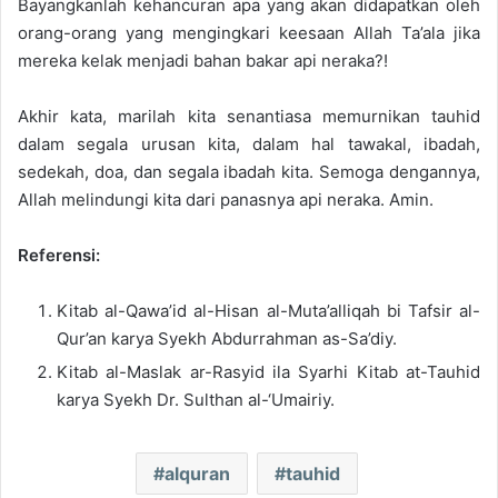
Bayangkanlah kehancuran apa yang akan didapatkan oleh
orang-orang yang mengingkari keesaan Allah Ta’ala jika
mereka kelak menjadi bahan bakar api neraka?!
Akhir kata, marilah kita senantiasa memurnikan tauhid
dalam segala urusan kita, dalam hal tawakal, ibadah,
sedekah, doa, dan segala ibadah kita. Semoga dengannya,
Allah melindungi kita dari panasnya api neraka. Amin.
Referensi:
Kitab al-Qawa’id al-Hisan al-Muta’alliqah bi Tafsir al-
Qur’an karya Syekh Abdurrahman as-Sa’diy.
Kitab al-Maslak ar-Rasyid ila Syarhi Kitab at-Tauhid
karya Syekh Dr. Sulthan al-‘Umairiy.
alquran
tauhid