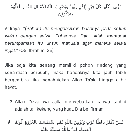
تُؤْتِيْۤ اُكُلَهَا كُلَّ حِيْنٍ بِۢاِذْنِ رَبِّهَا ۗ وَيَضْرِبُ اللّٰهُ الْاَمْثَالَ لِلنَّاسِ لَعَلَّهُمْ
يَتَذَكَّرُوْنَ
Artinya:
“(Pohon) itu menghasilkan buahnya pada setiap
waktu dengan seizin Tuhannya. Dan, Allah membuat
perumpamaan itu untuk manusia agar mereka selalu
ingat
.
“
(QS. Ibrahim: 25)
Jika saja kita senang memiliki pohon rindang yang
senantiasa berbuah, maka hendaknya kita jauh lebih
bergembira jika menahuidkan Allah Ta’ala hingga akhir
hayat.
Allah ‘Azza wa Jalla menyebutkan bahwa tauhid
adalah tali kekang yang kuat. Dia berfirman,
فَمَنْ يَّكْفُرْ بِالطَّا غُوْتِ وَيُؤْمِنْ بِۢاللّٰهِ فَقَدِ اسْتَمْسَكَ بِالْعُرْوَةِ الْوُثْقٰى لَا
انْفِصَامَ لَهَا ۗ وَاللّٰهُ سَمِيْعٌ عَلِيْمٌ