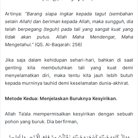
Artinya:
“Barang siapa ingkar kepada tagut (sembahan
selain Allah) dan beriman kepada Allah, maka sungguh, dia
telah berpegang (teguh) pada tali yang sangat kuat yang
tidak akan putus. Allah Maha Mendengar, Maha
Mengetahui.”
(QS. Al-Baqarah: 256)
Jika saja dalam kehidupan sehari-hari, bahkan di saat
genting kita membutuhkan tali yang kuat demi
menyelamatkan diri, maka tentu kita jauh lebih butuh
kepada murninya tauhid demi keselamatan dunia-akhirat.
Metode Kedua: Menjelaskan Buruknya Kesyirikan.
Allah Ta’ala mempermisalkan kesyirikan dengan sebuah
pohon yang buruk. Dia berfirman,
وَمَثَلُ كَلِمَةٍ خَبِيْثَةٍ كَشَجَرَةٍ خَبِيْثَةِ ٱِجْتُثَّتْ مِنْ فَوْقِ الْاَ رْضِ مَا لَهَا مِنْ