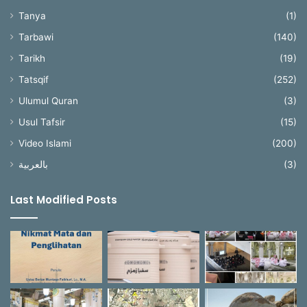
Tanya
(1)
Tarbawi
(140)
Tarikh
(19)
Tatsqif
(252)
Ulumul Quran
(3)
Usul Tafsir
(15)
Video Islami
(200)
بالعربية
(3)
Last Modified Posts