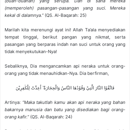
(buah-buahan) yang serupa. Dan di sana mereka
(memperoleh) pasangan-pasangan yang suci. Mereka
kekal di dalamnya.”
(QS. Al-Baqarah: 25)
Marilah kita merenungi ayat ini! Allah Ta’ala menyediakan
tempat tinggal, berikut pangan yang nikmat, serta
pasangan yang berparas indah nan suci untuk orang yang
tidak menyekutukan-Nya!
Sebaliknya, Dia mengancamkan api neraka untuk orang-
orang yang tidak menauhidkan-Nya. Dia berfirman,
فَاتَّقُوْا النَّارَ الَّتِيْ وَقُوْدُهَا النَّاسُ وَالْحِجَارَةُ ۖ اُعِدَّتْ لِلْكٰفِرِيْنَ
Artinya:
“Maka takutlah kamu akan api neraka yang bahan
bakarnya manusia dan batu yang disediakan bagi orang-
orang kafir.”
(QS. Al-Baqarah: 24)