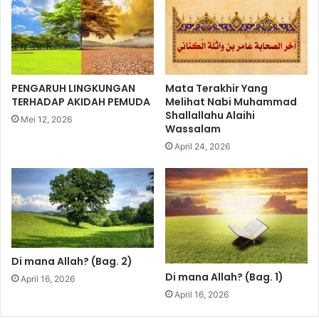
a
n
z
a
M
t
u
A
h
l
a
l
PENGARUH LINGKUNGAN
Mata Terakhir Yang
m
a
TERHADAP AKIDAH PEMUDA
Melihat Nabi Muhammad
m
h
Shallallahu Alaihi
Mei 12, 2026
a
b
Wassalam
d
a
April 24, 2026
B
g
a
i
s
P
r
e
a
l
n
a
,
k
L
u
Di mana Allah? (Bag. 2)
c
G
Di mana Allah? (Bag. 1)
April 16, 2026
.
4
April 16, 2026
,
y
M