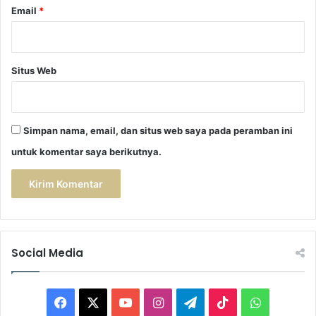
Email
*
Situs Web
Simpan nama, email, dan situs web saya pada peramban ini
untuk komentar saya berikutnya.
Social Media
F
X
Y
I
T
T
W