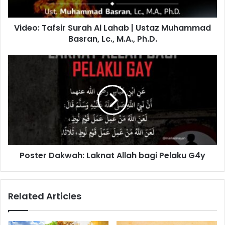
a
f
Video: Tafsir Surah Al Lahab | Ustaz Muhammad
s
Basran, Lc., M.A., Ph.D.
i
r
S
P
u
o
r
s
a
t
h
e
A
r
l
D
L
a
a
k
h
Poster Dakwah: Laknat Allah bagi Pelaku G4y
w
a
a
b
h
|
:
Related Articles
U
L
s
a
t
k