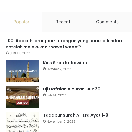
a
o
n
e
i
h
c
u
s
l
k
a
Popular
Recent
Comments
e
T
t
e
T
t
100. Adakah larangan- larangan yang harus dihindari
b
u
a
g
o
s
setelah melakukan thawaf wada’?
o
b
g
r
k
A
Juni 15, 2022
Kuis Sirah Nabawiah
o
e
r
a
p
Oktober 7, 2022
k
a
m
p
m
Uji Hafalan Alquran: Juz 30
Juli 14, 2022
Tadabur Surah Al Isra Ayat 1-8
November 5, 2023