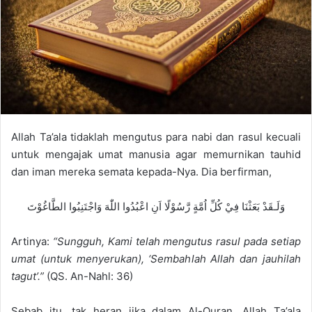
e
m
a
i
l
Allah Ta’ala tidaklah mengutus para nabi dan rasul kecuali
untuk mengajak umat manusia agar memurnikan tauhid
dan iman mereka semata kepada-Nya. Dia berfirman,
وَلَـقَدْ بَعَثْنَا فِيْ كُلِّ اُمَّةٍ رَّسُوْلًا اَنِ اعْبُدُوا اللّٰهَ وَاجْتَنِبُوا الطَّاغُوْتَ
Artinya:
“Sungguh, Kami telah mengutus rasul pada setiap
umat (untuk menyerukan), ‘Sembahlah Allah dan jauhilah
tagut’.”
(QS. An-Nahl: 36)
Sebab itu, tak heran jika dalam Al-Quran, Allah Ta’ala