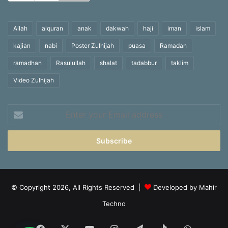
Allah
alquran
anak
dakwah
haji
iman
islam
kajian
nabi
Poster Zulhijah
puasa
Ramadan
ramadhan
Rasulullah
shalat
tadabbur
taklim
Video Zulhijah
Enter
your
Email
address
© Copyright 2026, All Rights Reserved |
Developed by Mahir
Techno