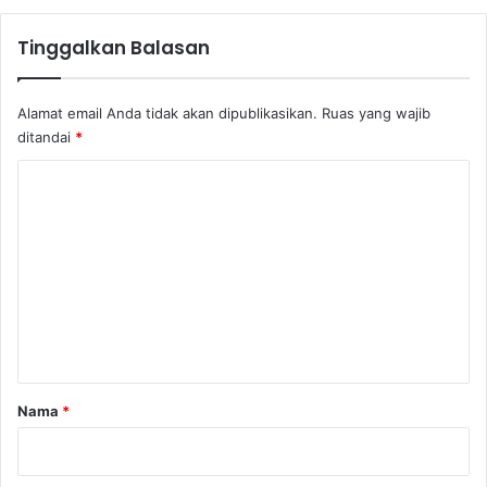
.
A
Tinggalkan Balasan
.
,
P
Alamat email Anda tidak akan dipublikasikan.
Ruas yang wajib
h
ditandai
*
.
K
D
.
o
m
e
n
t
a
r
Nama
*
*