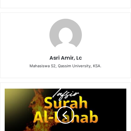
Asri Amir, Lc
Mahasiswa S2, Qassim University, KSA.
V
i
d
e
o
:
T