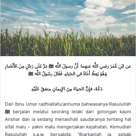
a
i
l
عن ابْنِ عُمَرَ رضي اللَّه عنهما: أَنَّ رسولَ اللَّه ﷺ مَرَّ عَلَى رَجُلٍ مِنَ الأَنْصَارِ
وَهُوَ يَعِظُ أَخَاهُ في الحَيَاءِ، فَقَالَ رسُولُ اللَّه ﷺ
متفقٌ عَلَيْهِ
دَعْهُ، فإِنَّ الحياءَ مِنَ الإِيمانِ
.
Dari
Ibnu
Umar
radhiallahu
‘anhuma
bahwasanya
Rasulullah
ﷺ
berjalan
melalui
seorang
lelaki
dari
golongan
ka
u
m
Anshar
dan
ia
sedang
menasihati
saudaranya
tentang
hal
sifat
ma
l
u
–
yakni
malu
menge
r
jakan
kejahatan
.
Kemudian
Rasulullah
s.a.w
.
bersabda
:
“
Biarkanlah
ia
,
sebab