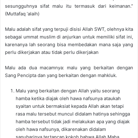
sesungguhnya
sifat
malu
itu
termasuk
dari
keimanan
.”
(
Muttafaq
‘
alaih
)
Malu
ad
alah
sifat
yang
terpuji
disisi
A
llah SWT,
olehnya
kita
sebagai
ummat
muslim
di
anjurkan
untuk
memiliki
sifat
ini
,
karenanya
lah
seorang
bisa
membedakan
mana
saja
yang
perlu
dikerjakan
atau
tidak
perlu
dikerjakan
Malu
ada
dua
macamn
ya
:
malu
yang
berkaitan
dengan
Sang
P
encipta
dan
yang
berkaitan
dengan
mahkluk
.
Malu
yang
berkaitan
dengan
A
llah
yaitu
seorang
hamba
ket
ika
diajak
oleh
hawa
nafsunya
a
taukah
syaitan
untuk
bermaks
iat
kepada
A
llah
akan
tetapi
rasa
malu
tersebut
muncul
didalam
hatinya
sehingga
hamba
tersebut
tidak
jadi
melakukan
apa
yang
di
ajak
oleh
hawa
nafsunya
,
dikarenakan
didalam
san
ubarinya
tertancap
kokoh
bahwa
Allah
Maha