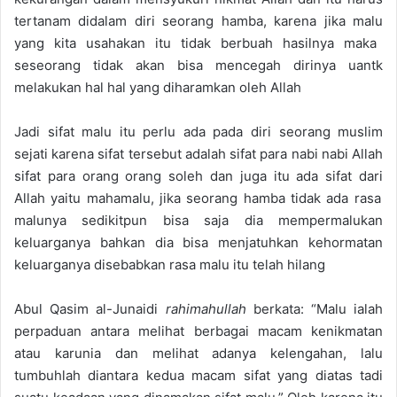
tertanam
didalam
diri
seorang
hamba
,
karena
jika
malu
yang
kita
usahakan
itu
tidak
berbuah
hasilnya
maka
seseorang
tidak
akan
bisa
mencegah
dirinya
uantk
melakukan
hal
hal
yang
diharamkan
oleh
Allah
Jadi
sifat
malu
itu
perlu
ada
pada
diri
seorang
muslim
sejati
karena
sifat
tersebut
adalah
sifat
para
nabi
nabi
Allah
sifat
para
orang
orang
soleh
dan
juga
itu
ada
sifa
t
dari
Allah
yaitu
mahamalu
,
jika
seorang
hamba
tidak
ada
rasa
malunya
sedikitpun
bisa
saja
dia
mempermalukan
keluarganya
bahkan
dia
bisa
menjatuhkan
kehormatan
keluarganya
disebabkan
rasa
malu
itu
telah
hilang
Abul
Qasim
al-
Junaidi
r
ahimahullah
berkata
:
“
Malu
ialah
perpaduan
antara
melihat
berbagai
macam
kenikmatan
atau
karunia
dan
melihat
adanya
kelengahan
,
lalu
tumbuhlah
diantara
kedua
macam
sifat
yang
diatas
tadi