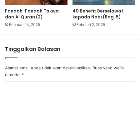
Faedah-Faedah Takwa
40 Benefit Berselawat
dari Al Quran (2)
kepada Nabi (Bag. 5)
Februari 24, 2025
Februari 2, 2025
Tinggalkan Balasan
Alamat email Anda tidak akan dipublikasikan.
Ruas yang wajib
ditandai
*
K
o
m
e
n
t