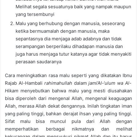
M
elih
at
segala
sesuatunya
baik
yang
n
ampa
k
maupun
yang
tersembunyi
Malu
yang
berhubung
dengan
manusia
,
seseorang
ketika
bermua
malah
dengan
manusia
,
maka
sepantasnya
dia
menjaga
adab
adabnya
dan
tidak
serampangan
berperilaku
dihadapan
manusia
dan
juga
harus
menjaga
tutur
katanya
agar
tidak
menyakiti
perasaan
saudaranya
Cara
meningkatkan
rasa
malu
seperti
y
ang
dikatakan
Ibnu
Rajab Al-
Ham
b
a
li
rahimahullah
dalam
jami’Al-‘
ulum
wa
Al-
Hikam
menyebutkan
bahwa
malu
yang
mesti
diusahakan
bisa
diperoleh
dari
mengenal
Allah,
mengenal
keaguagan
Allah,
merasa
Allah
dekat
dengannya
.
I
nilah
tingkatan
iman
yang paling
tinggi
,
bahkan
derajat
ihsan
yang paling
tinggi
.
Sifat
malu
bisa
muncul
pula
dari
Allah
dengan
memperhatikan
berbagai
nikmatnya
dan
melihat
kekurangan
dalam
mensyukuri
nikmat
Allah
dan
itu
harus