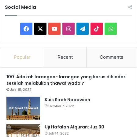
Social Media
F
X
Y
I
T
T
W
a
o
n
e
i
h
c
u
s
l
k
a
Popular
Recent
Comments
e
T
t
e
T
t
100. Adakah larangan- larangan yang harus dihindari
b
u
a
g
o
s
setelah melakukan thawaf wada’?
o
b
g
r
k
A
Juni 15, 2022
Kuis Sirah Nabawiah
o
e
r
a
p
Oktober 7, 2022
k
a
m
p
m
Uji Hafalan Alquran: Juz 30
Juli 14, 2022