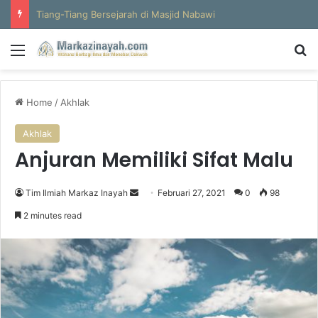
Al-Hajun
Menu
S
Home
/
Akhlak
Akhlak
Anjuran Memiliki Sifat Malu
Tim Ilmiah Markaz Inayah
S
Februari 27, 2021
0
98
e
2 minutes read
n
d
a
n
e
m