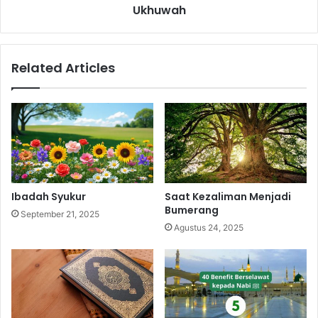
Ukhuwah
l
K
i
s
Related Articles
a
h
I
m
a
m
A
l
-
Ibadah Syukur
Saat Kezaliman Menjadi
G
Bumerang
September 21, 2025
h
Agustus 24, 2025
a
z
a
l
i