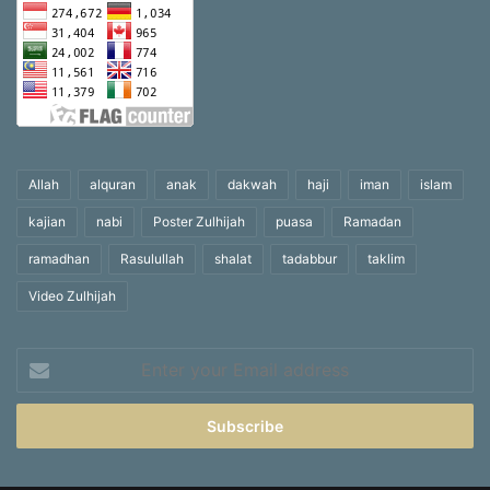
Allah
alquran
anak
dakwah
haji
iman
islam
kajian
nabi
Poster Zulhijah
puasa
Ramadan
ramadhan
Rasulullah
shalat
tadabbur
taklim
Video Zulhijah
Enter
your
Email
address