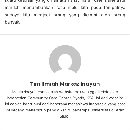
suatu
keadaan
yang
dinamakan
sifat
malu
.
”
Oleh
karena
itu
marilah
menumbuhkan
rasa
malu
kita
pada
tempatnya
supaya
kita
menjadi
orang yang
dicintai
oleh
orang
banyak
.
Tim Ilmiah Markaz Inayah
Markazinayah.com adalah website dakwah yg dikelola oleh
Indonesian Community Care Center Riyadh, KSA. Isi dari website
ini adalah kontribusi dari beberapa mahasiswa Indonesia yang saat
ini sedang menempuh pendidikan di beberapa universitas di Arab
Saudi.